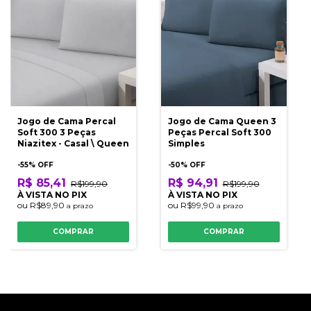
Jogo de Cama Percal
Jogo de Cama Queen 3
Soft 300 3 Peças
Peças Percal Soft 300
Niazitex - Casal \ Queen
Simples
-
55
% OFF
-
50
% OFF
R$ 85,41
R$ 94,91
R$199,90
R$199,90
À VISTA NO PIX
À VISTA NO PIX
ou
R$89,90
ou
R$99,90
a prazo
a prazo
COMPRAR
COMPRAR