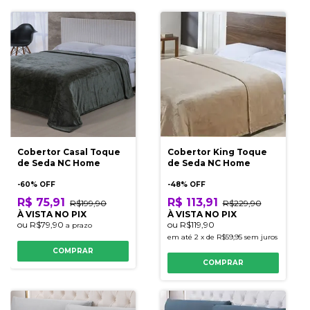
Cobertor Casal Toque
Cobertor King Toque
de Seda NC Home
de Seda NC Home
-
60
% OFF
-
48
% OFF
R$ 75,91
R$ 113,91
R$199,90
R$229,90
À VISTA NO PIX
À VISTA NO PIX
ou
R$79,90
ou
R$119,90
a prazo
em até
2
x
de
R$59,95
sem juros
COMPRAR
COMPRAR