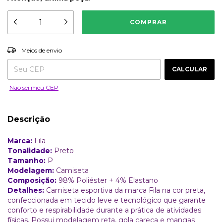
ALTERAR CEP
Entregas para o CEP:
Meios de envio
CALCULAR
Não sei meu CEP
Descrição
Marca:
Fila
Tonalidade:
Preto
Tamanho:
P
Modelagem:
Camiseta
Composição:
98% Poliéster + 4% Elastano
Detalhes:
Camiseta esportiva da marca Fila na cor preta,
confeccionada em tecido leve e tecnológico que garante
conforto e respirabilidade durante a prática de atividades
físicas. Possui modelagem reta, gola careca e mangas