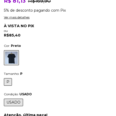
R$ 81,13
R$169,90
5% de desconto
pagando com Pix
Ver mais detalhes
À VISTA NO PIX
ou
R$85,40
Cor:
Preto
Tamanho:
P
P
Condição:
USADO
USADO
Atenção, última peça!