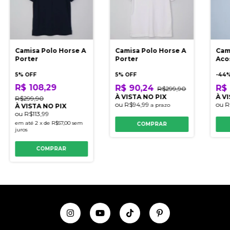
Camisa Polo Horse A
Camisa Polo Horse A
Cam
Porter
Porter
Aco
5% OFF
5% OFF
-
44
%
R$ 108,29
R$ 90,24
R$ 
R$299,90
À VISTA NO PIX
À V
R$299,90
ou
R$94,99
ou
R
a prazo
À VISTA NO PIX
ou
R$113,99
em até
2
x
de
R$57,00
sem
COMPRAR
juros
COMPRAR