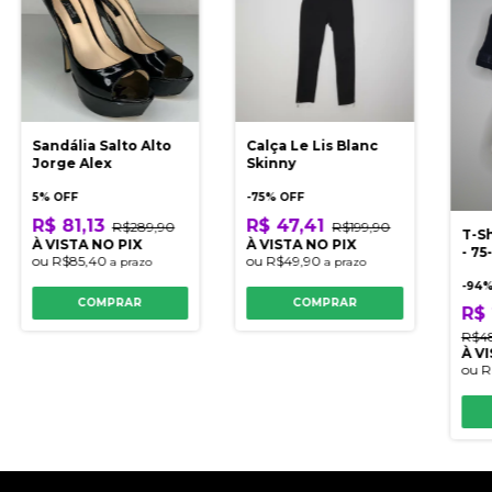
Sandália Salto Alto
Calça Le Lis Blanc
Jorge Alex
Skinny
5% OFF
-
75
% OFF
R$ 81,13
R$ 47,41
R$289,90
R$199,90
T-Sh
À VISTA NO PIX
À VISTA NO PIX
- 75
ou
R$85,40
ou
R$49,90
a prazo
a prazo
-
94
%
COMPRAR
COMPRAR
R$
R$4
À V
ou
R