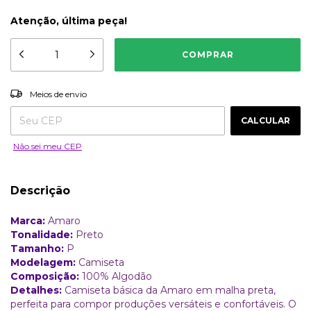
Atenção, última peça!
ALTERAR CEP
Entregas para o CEP:
Meios de envio
CALCULAR
Não sei meu CEP
Descrição
Marca:
Amaro
Tonalidade:
Preto
Tamanho:
P
Modelagem:
Camiseta
Composição:
100% Algodão
Detalhes:
Camiseta básica da Amaro em malha preta,
perfeita para compor produções versáteis e confortáveis. O