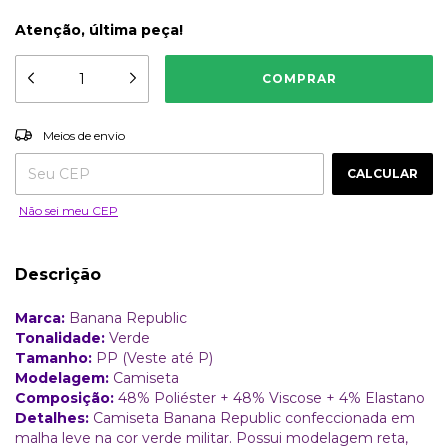
Atenção, última peça!
ALTERAR CEP
Entregas para o CEP:
Meios de envio
CALCULAR
Não sei meu CEP
Descrição
Marca:
Banana Republic
Tonalidade:
Verde
Tamanho:
PP (Veste até P)
Modelagem:
Camiseta
Composição:
48% Poliéster + 48% Viscose + 4% Elastano
Detalhes:
Camiseta Banana Republic confeccionada em
malha leve na cor verde militar. Possui modelagem reta,