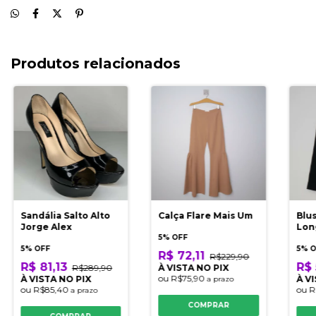
Produtos relacionados
Sandália Salto Alto
Calça Flare Mais Um
Blu
Jorge Alex
Lon
5% OFF
5% OFF
5% 
R$ 72,11
R$229,90
R$ 81,13
R$ 
R$289,90
À VISTA NO PIX
ou
R$75,90
À VISTA NO PIX
À V
a prazo
ou
R$85,40
ou
R
a prazo
COMPRAR