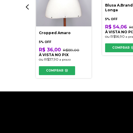
Blusa A.Bran
Longa
5% OFF
R$ 54,06
R
À VISTA NO PI
Cropped Amaro
s
ou
R$56,90
a pr
5% OFF
COMPRAR
R$ 36,00
R$139,00
$379,90
À VISTA NO PIX
IX
ou
R$37,90
a prazo
azo
COMPRAR