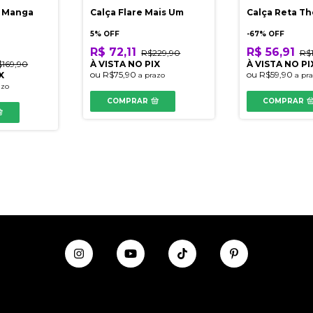
d Manga
Calça Flare Mais Um
Calça Reta Th
5% OFF
-
67
% OFF
R$ 72,11
R$ 56,91
R$229,90
R$
$169,90
À VISTA NO PIX
À VISTA NO PI
ou
R$75,90
ou
R$59,90
X
a prazo
a pr
azo
COMPRAR
COMPRAR