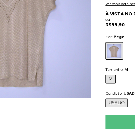
Ver mais detalhe
À VISTA NO 
ou
R$99,90
Cor:
Bege
Tamanho:
M
M
Condição:
USA
USADO