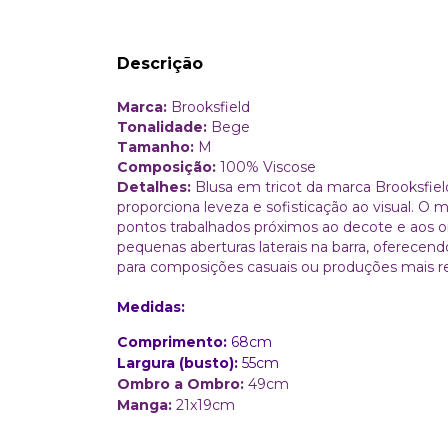
Descrição
Marca:
Brooksfield
Tonalidade:
Bege
Tamanho:
M
Composição:
100% Viscose
Detalhes:
Blusa em tricot da marca Brooksfie
proporciona leveza e sofisticação ao visual.
pontos trabalhados próximos ao decote e aos o
pequenas aberturas laterais na barra, oferecen
para composições casuais ou produções mais r
Medidas:
Comprimento:
68cm
Largura (busto):
55cm
Ombro a Ombro:
49cm
Manga:
21x19cm