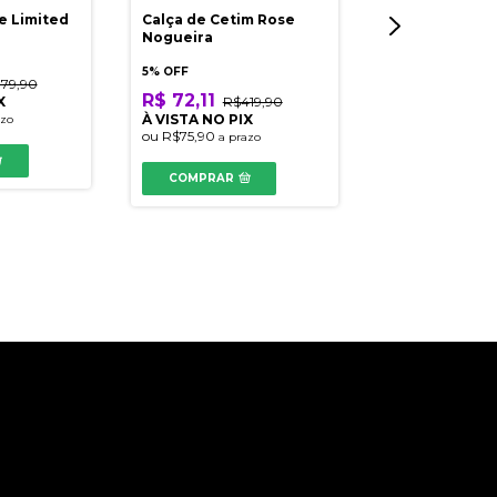
e Limited
Calça de Cetim Rose
Nogueira
5% OFF
179,90
R$ 72,11
X
R$419,90
À VISTA NO PIX
azo
T-Shirt Etoiles
ou
R$75,90
a prazo
20
COMPRAR
-
94
% OFF
R$ 28,40
R
À VISTA NO PI
ou
R$29,90
a pr
COMPRAR