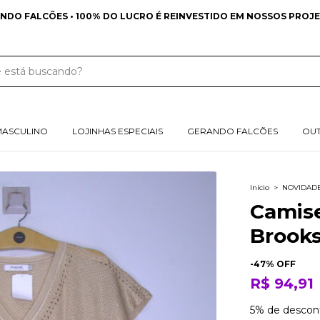
NDO FALCÕES • 100% DO LUCRO É REINVESTIDO EM NOSSOS PROJE
MASCULINO
LOJINHAS ESPECIAIS
GERANDO FALCÕES
OU
Início
>
NOVIDAD
Camise
Brooks
-
47
% OFF
R$ 94,91
5% de descon