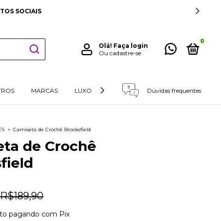
TOS SOCIAIS
0
Olá!
Faça login
Ou cadastre-se
TROS
MARCAS
LUXO
RETIRADAS E DEVOLUÇÕES
Dúvidas frequentes
ES
>
Camiseta de Crochê Brooksfield
ta de Crochê
field
R$189,90
to
pagando com Pix