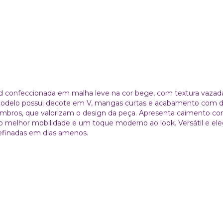
ld confeccionada em malha leve na cor bege, com textura vazad
 O modelo possui decote em V, mangas curtas e acabamento com 
mbros, que valorizam o design da peça. Apresenta caimento con
do melhor mobilidade e um toque moderno ao look. Versátil e eleg
efinadas em dias amenos.