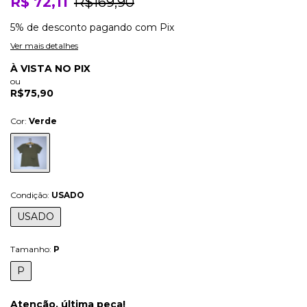
R$ 72,11
R$169,90
5% de desconto
pagando com Pix
Ver mais detalhes
À VISTA NO PIX
ou
R$75,90
Cor:
Verde
Condição:
USADO
USADO
Tamanho:
P
P
Atenção, última peça!