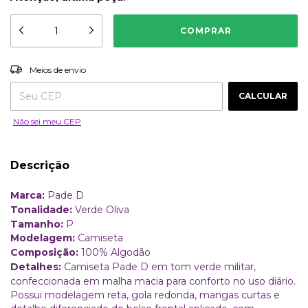
ALTERAR CEP
Entregas para o CEP:
Meios de envio
CALCULAR
Não sei meu CEP
Descrição
Marca:
Pade D
Tonalidade:
Verde Oliva
Tamanho:
P
Modelagem:
Camiseta
Composição:
100% Algodão
Detalhes:
Camiseta Pade D em tom verde militar,
confeccionada em malha macia para conforto no uso diário.
Possui modelagem reta, gola redonda, mangas curtas e