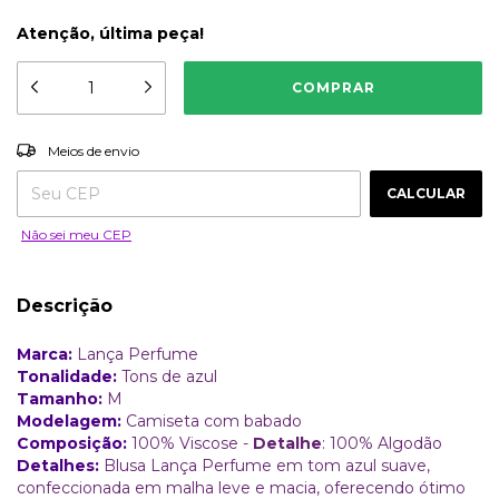
Atenção, última peça!
ALTERAR CEP
Entregas para o CEP:
Meios de envio
CALCULAR
Não sei meu CEP
Descrição
Marca:
Lança Perfume
Tonalidade:
Tons de azul
Tamanho:
M
Modelagem:
Camiseta com babado
Composição:
100% Viscose -
Detalhe
: 100% Algodão
Detalhes:
Blusa Lança Perfume em tom azul suave,
confeccionada em malha leve e macia, oferecendo ótimo