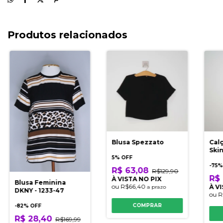
Produtos relacionados
Blusa Spezzato
Calç
Ski
5% OFF
-
75
%
R$ 63,08
R$129,90
R$ 
À VISTA NO PIX
Blusa Feminina
ou
R$66,40
À V
a prazo
DKNY - 1233-47
ou
R
COMPRAR
-
82
% OFF
R$ 28,40
R$169,99