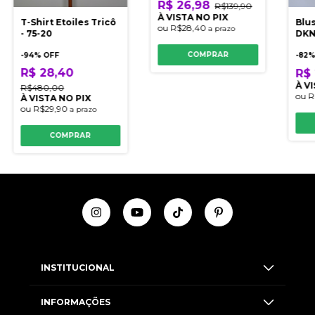
R$ 26,98
R$139,90
À VISTA NO PIX
Blu
T-Shirt Etoiles Tricô
ou
R$28,40
a prazo
DKN
- 75-20
COMPRAR
-
82
%
-
94
% OFF
R$ 28,40
R$
À V
R$480,00
ou
R
À VISTA NO PIX
ou
R$29,90
a prazo
COMPRAR
INSTITUCIONAL
INFORMAÇÕES