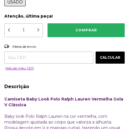
USADO
Atenção, última peça!
ALTERAR CEP
Entregas para o CEP:
Meios de envio
CALCULAR
Não sei meu CEP
Descrição
Camiseta Baby Look Polo Ralph Lauren Vermelha Gola
V Clássica
Baby look Polo Ralph Lauren na cor vermelha, com
modelagem ajustada ao corpo que valoriza a silhueta.
Possui decote em V e mangas curtas, trazendo um visual