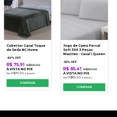
Cobertor Casal Toque
Jogo de Cama Percal
de Seda NC Home
Soft 300 3 Peças
Niazitex - Casal \ Queen
-
60
% OFF
-
55
% OFF
R$ 75,91
R$199,90
R$ 85,41
À VISTA NO PIX
R$199,90
ou
R$79,90
À VISTA NO PIX
a prazo
ou
R$89,90
a prazo
COMPRAR
COMPRAR