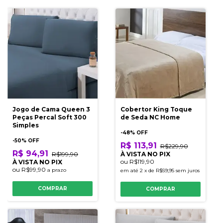
Jogo de Cama Queen 3
Cobertor King Toque
Peças Percal Soft 300
de Seda NC Home
Simples
-
48
% OFF
-
50
% OFF
R$ 113,91
R$229,90
R$ 94,91
R$199,90
À VISTA NO PIX
ou
R$119,90
À VISTA NO PIX
ou
R$99,90
a prazo
em até
2
x
de
R$59,95
sem juros
COMPRAR
COMPRAR