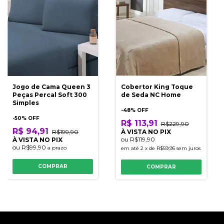
Jogo de Cama Queen 3
Cobertor King Toque
Peças Percal Soft 300
de Seda NC Home
Simples
-
48
% OFF
-
50
% OFF
R$ 113,91
R$229,90
R$ 94,91
R$199,90
À VISTA NO PIX
ou
R$119,90
À VISTA NO PIX
ou
R$99,90
a prazo
em até
2
x
de
R$59,95
sem juros
COMPRAR
COMPRAR