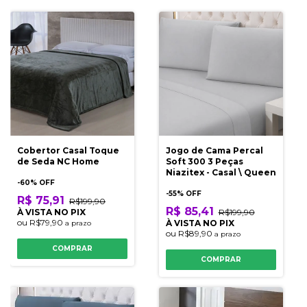
Cobertor Casal Toque
Jogo de Cama Percal
de Seda NC Home
Soft 300 3 Peças
Niazitex - Casal \ Queen
-
60
% OFF
-
55
% OFF
R$ 75,91
R$199,90
R$ 85,41
À VISTA NO PIX
R$199,90
ou
R$79,90
À VISTA NO PIX
a prazo
ou
R$89,90
a prazo
COMPRAR
COMPRAR