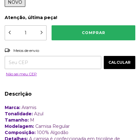
NOVO
Atenção, última peça!
ALTERAR CEP
Entregas para o CEP:
Meios de envio
CALCULAR
Não sei meu CEP
Descrição
Marca:
Aramis
Tonalidade:
Azul
Tamanho:
M
Modelagem:
Camisa Regular
Composição:
100% Algodão
Detalhes:
A camisa é confeccionada em tricoline de