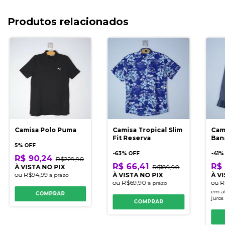
Produtos relacionados
Camisa Polo Puma
Camisa Tropical Slim
Cam
Fit Reserva
Ban
5% OFF
-
63
% OFF
-
41
%
R$ 90,24
R$229,90
R$ 66,41
R$ 
À VISTA NO PIX
R$189,90
ou
R$94,99
À VISTA NO PIX
À V
a prazo
ou
R$69,90
ou
R
a prazo
em a
COMPRAR
juros
COMPRAR