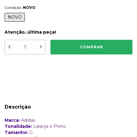
Condição:
NOVO
NOVO
Atenção, última peça!
Meios de envio
ALTERAR CEP
Entregas para o CEP:
CALCULAR
Descrição
Marca:
Adidas
Tonalidade:
Laranja e Preto.
Tamanho:
G