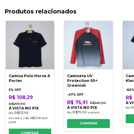
Produtos relacionados
Camisa Polo Horse A
Camiseta UV
Cam
Porter
Protection 50+
Kle
Greenish
5% OFF
-
60
%
-
47
% OFF
R$ 108,29
R$ 
R$ 75,91
R$149,90
À V
R$299,90
ou
R
À VISTA NO PIX
À VISTA NO PIX
ou
R$79,90
ou
R$113,99
a prazo
em até
2
x
de
R$57,00
sem
juros
COMPRAR
COMPRAR