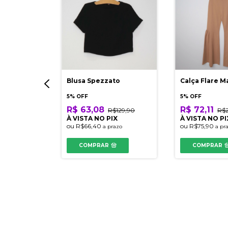
o Alto
Blusa Spezzato
Calça Flare M
5% OFF
5% OFF
R$ 63,08
R$ 72,11
R$129,90
R$
289,90
À VISTA NO PIX
À VISTA NO PI
ou
R$66,40
ou
R$75,90
IX
a prazo
a pr
razo
COMPRAR
COMPRAR