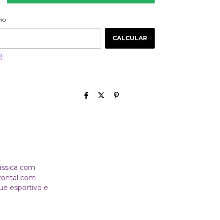
ALTERAR CEP
 CEP:
vio
CALCULAR
P
ássica com
rontal com
ue esportivo e