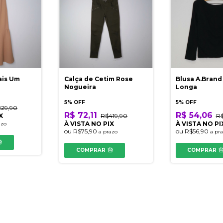
ais Um
Calça de Cetim Rose
Blusa A.Bran
Nogueira
Longa
5% OFF
5% OFF
229,90
R$ 72,11
R$ 54,06
X
R$419,90
R$
À VISTA NO PIX
À VISTA NO PI
azo
ou
R$75,90
ou
R$56,90
a prazo
a pr
COMPRAR
COMPRAR