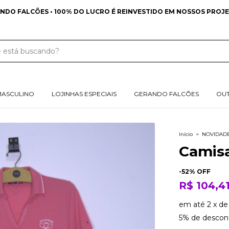
NDO FALCÕES • 100% DO LUCRO É REINVESTIDO EM NOSSOS PROJE
MASCULINO
LOJINHAS ESPECIAIS
GERANDO FALCÕES
OU
Início
>
NOVIDAD
Camisa
-
52
% OFF
R$ 104,4
em até
2
x
d
5% de descon