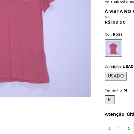
Ver mais detalhe
À VISTA NO 
ou
R$109,90
Cor:
Rosa
Condição:
USA
USADO
Tamanho:
M
M
Atenção, últ