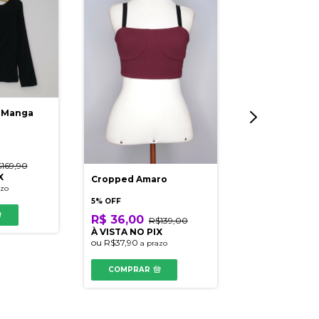
d Manga
169,90
X
Cropped Amaro
T-Shirt Etoiles
azo
20
5% OFF
R$ 36,00
R$139,00
-
94
% OFF
À VISTA NO PIX
R$ 28,40
R
ou
R$37,90
a prazo
À VISTA NO PI
ou
R$29,90
a pr
COMPRAR
COMPRAR