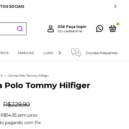
TOS SOCIAIS
0
Olá!
Faça login
Ou cadastre-se
TROS
MARCAS
LUXO
RETIRADAS E DEVOLUÇÕES
Dúvidas frequentes
ES
>
Camisa Polo Tommy Hilfiger
 Polo Tommy Hilfiger
1
R$229,90
e
R$54,95
sem juros
to
pagando com Pix