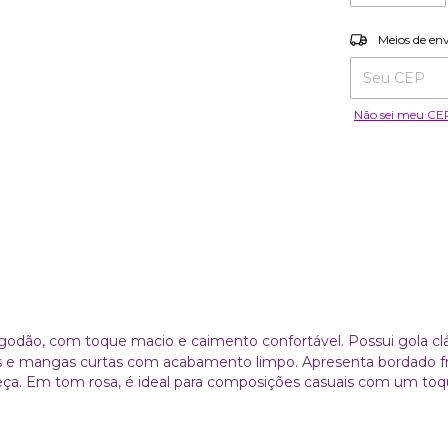
Entregas para o
Meios de en
Não sei meu CE
odão, com toque macio e caimento confortável. Possui gola cl
s e mangas curtas com acabamento limpo. Apresenta bordado f
eça. Em tom rosa, é ideal para composições casuais com um toq