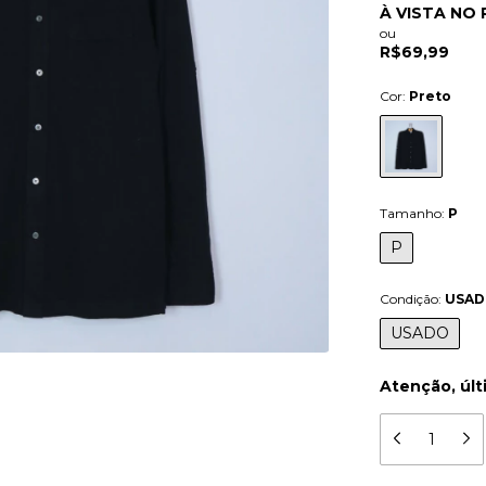
À VISTA NO 
ou
R$69,99
Cor:
Preto
Tamanho:
P
P
Condição:
USA
USADO
Atenção, últ