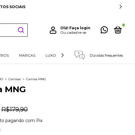
CIAIS
0
Olá!
Faça login
Ou cadastre-se
TROS
MARCAS
LUXO
RETIRADAS E DEVOLUÇÕES
Dúvidas frequentes
NO
>
Camisas
>
Camisa MNG
a MNG
R$179,90
to
pagando com Pix
s