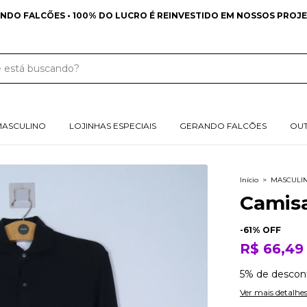
CÕES • 100% DO LUCRO É REINVESTIDO EM NOSSOS PROJETOS SO
MASCULINO
LOJINHAS ESPECIAIS
GERANDO FALCÕES
OU
Início
>
MASCULI
Camis
-
61
% OFF
R$ 66,49
5% de descon
Ver mais detalhe