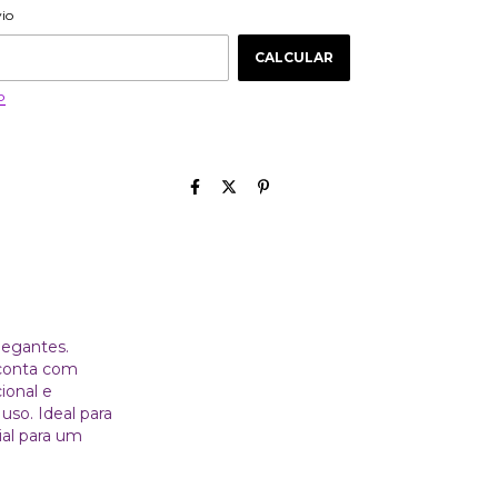
ALTERAR CEP
 CEP:
vio
CALCULAR
P
legantes.
 conta com
ional e
so. Ideal para
ial para um