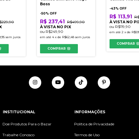
Boss
-
43
% OFF
-
50
% OFF
R$ 113,91
R$
R$ 237,41
$229,90
R$499,90
À VISTA NO PI
ou
R$119,90
X
À VISTA NO PIX
ou
R$249,90
em até
2
x
de
R$59
,95
sem juros
em até
4
x
de
R$62,48
sem juros
COMPRAR
COMPRAR
INSTITUCIONAL
INFORMAÇÕES
Doe Produtos Para o Bazar
Política de Privacidade
Trabalhe Conosco
Termos de Uso