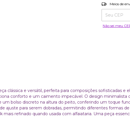
Entregas para o
Meios de en
Não sei meu CE
 clássica e versátil, perfeita para composições sofisticadas e e
ciona conforto e um caimento impecável. O design minimalista
 um bolso discreto na altura do peito, conferindo um toque func
ajuste para serem dobradas, permitindo diferentes formas de u
 mais refinado quando usada com alfaiataria. Uma peça essenc