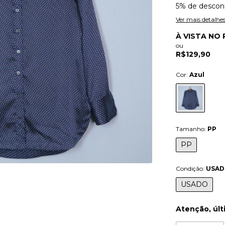
5% de descon
Ver mais detalhe
À VISTA NO 
ou
R$129,90
Cor:
Azul
Tamanho:
PP
PP
Condição:
USA
USADO
Atenção, últ