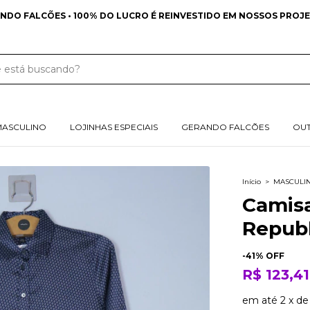
FRETE GRÁTIS NAS COMPRAS ACIMA DE 349 REAIS PARA SUL E SU
MASCULINO
LOJINHAS ESPECIAIS
GERANDO FALCÕES
OU
Início
>
MASCULI
Camis
Republ
-
41
% OFF
R$ 123,41
em até
2
x
d