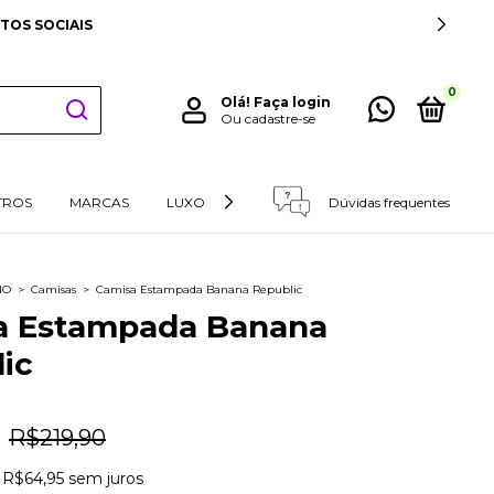
DESTE
0
Olá!
Faça login
Ou cadastre-se
TROS
MARCAS
LUXO
RETIRADAS E DEVOLUÇÕES
Dúvidas frequentes
NO
>
Camisas
>
Camisa Estampada Banana Republic
a Estampada Banana
ic
R$219,90
e
R$64,95
sem juros