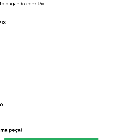
to
pagando com Pix
s
PIX
DO
ima peça!