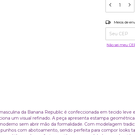
Entregas para o
Meios de en
Não sei meu CE
 masculina da Banana Republic é confeccionada em tecido leve 
ona um visual refinado. A peça apresenta estampa geométrica
 moderno sem abrir mão da formalidade. Com modelagem tradici
 e punhos com abotoamento, sendo perfeita para compor looks ta