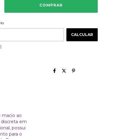
ALTERAR CEP
 CEP:
vio
CALCULAR
P
e macio ao
 discreta em
onal, possui
nto para o