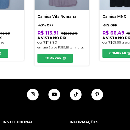
Camisa Vila Romana
Camisa MNG
-
43
% OFF
-
61
% OFF
R$ 113,91
R$ 66,49
179,90
R$209,90
R
X
À VISTA NO PIX
À VISTA NO PI
ou
R$119,90
ou
R$69,99
azo
a pra
em até
2
x
de
R$59,95
sem juros
COMPRAR
COMPRAR
INSTITUCIONAL
INFORMAÇÕES