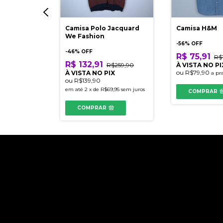
al Slim Fit
Camisa Polo Jacquard
Camisa H&M
We Fashion
-
56
% OFF
-
46
% OFF
R$ 75,91
R$
R$ 132,91
$189,90
R$259,90
À VISTA NO PI
ou
R$79,90
IX
À VISTA NO PIX
a pr
ou
R$139,90
azo
em até
2
x
de
R$69,95
sem juros
COMPRAR
COMPRAR