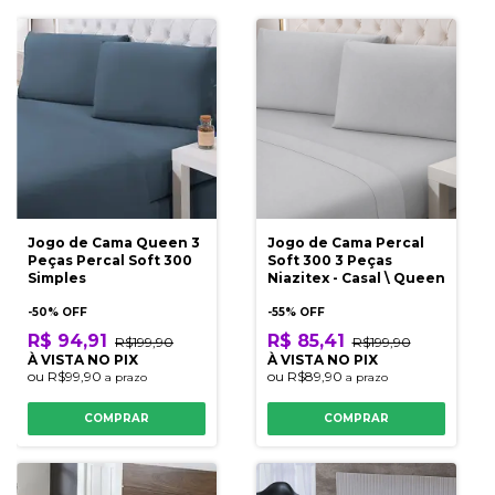
Jogo de Cama Queen 3
Jogo de Cama Percal
Peças Percal Soft 300
Soft 300 3 Peças
Simples
Niazitex - Casal \ Queen
-
50
% OFF
-
55
% OFF
R$ 94,91
R$ 85,41
R$199,90
R$199,90
À VISTA NO PIX
À VISTA NO PIX
ou
R$99,90
ou
R$89,90
a prazo
a prazo
COMPRAR
COMPRAR