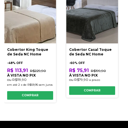
Cobertor King Toque
Cobertor Casal Toque
de Seda NC Home
de Seda NC Home
-
48
% OFF
-
60
% OFF
R$ 113,91
R$ 75,91
R$229,90
R$199,90
À VISTA NO PIX
À VISTA NO PIX
ou
R$119,90
ou
R$79,90
a prazo
em até
2
x
de
R$59,95
sem juros
COMPRAR
COMPRAR