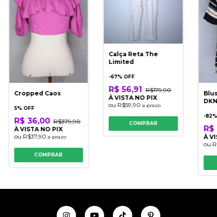
Calça Reta The
Limited
-
67
% OFF
R$ 56,91
R$179,90
Blu
Cropped Caos
À VISTA NO PIX
DKN
ou
R$59,90
a prazo
5% OFF
-
82
%
R$ 36,00
R$379,90
COMPRAR
R$
À VISTA NO PIX
ou
R$37,90
À V
a prazo
ou
R
COMPRAR