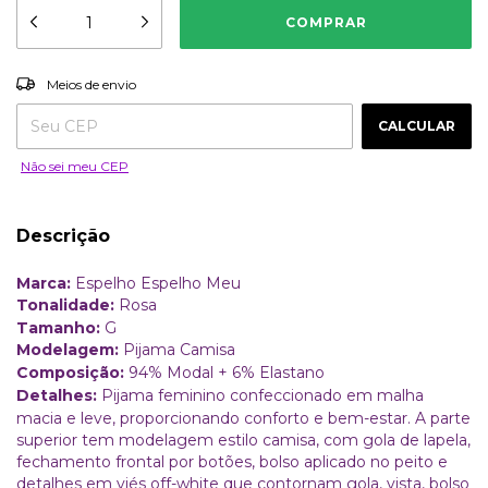
ALTERAR CEP
Entregas para o CEP:
Meios de envio
CALCULAR
Não sei meu CEP
Descrição
Marca:
Espelho Espelho Meu
Tonalidade:
Rosa
Tamanho:
G
Modelagem:
Pijama Camisa
Composição:
94% Modal + 6% Elastano
Detalhes:
Pijama feminino confeccionado em malha
macia e leve, proporcionando conforto e bem-estar. A parte
superior tem modelagem estilo camisa, com gola de lapela,
fechamento frontal por botões, bolso aplicado no peito e
detalhes em viés off-white que contornam gola, vista, bolso