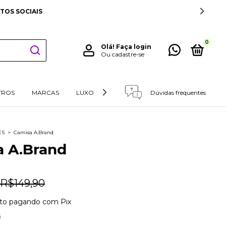
349 REAIS PARA SUL E SUDESTE
0
Olá!
Faça login
Ou cadastre-se
TROS
MARCAS
LUXO
RETIRADAS E DEVOLUÇÕES
Dúvidas frequentes
ES
>
Camisa A.Brand
a A.Brand
R$149,90
to
pagando com Pix
s