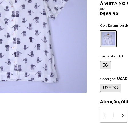
À VISTA NO 
ou
R$89,90
Cor:
Estampad
Tamanho:
38
38
Condição:
USA
USADO
Atenção, últ