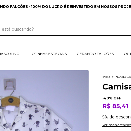
FRETE GRÁTIS NAS COMPRAS ACIMA DE 
MASCULINO
LOJINHAS ESPECIAIS
GERANDO FALCÕES
OU
Início
>
NOVIDAD
Camis
-
40
% OFF
R$ 85,41
5% de descon
Ver mais detalhe