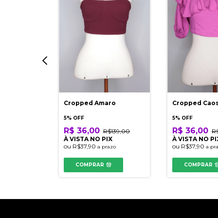
he Limited
179,90
IX
azo
Cropped Amaro
Cropped Cao
5% OFF
5% OFF
R$ 36,00
R$ 36,00
R$139,00
R
À VISTA NO PIX
À VISTA NO PI
ou
R$37,90
ou
R$37,90
a prazo
a pr
COMPRAR
COMPRAR