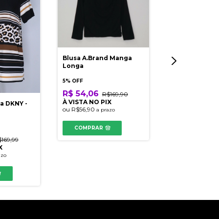
Blusa A.Brand Manga
Blusa Spezza
Longa
5% OFF
5% OFF
R$ 63,08
R$
R$ 54,06
R$169,90
À VISTA NO PI
À VISTA NO PIX
a DKNY -
ou
R$66,40
a pr
ou
R$56,90
a prazo
COMPRAR
COMPRAR
169,99
X
azo