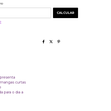
ALTERAR CEP
 CEP:
vio
CALCULAR
P
apresenta
, mangas curtas
e
 para o dia a