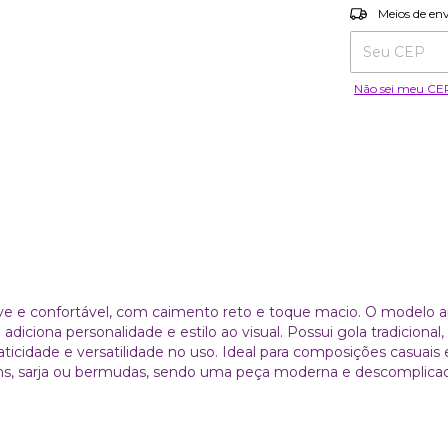
Entregas para o
Meios de en
Não sei meu CE
ve e confortável, com caimento reto e toque macio. O modelo 
iciona personalidade e estilo ao visual. Possui gola tradicional
ticidade e versatilidade no uso. Ideal para composições casuais 
s, sarja ou bermudas, sendo uma peça moderna e descomplicada