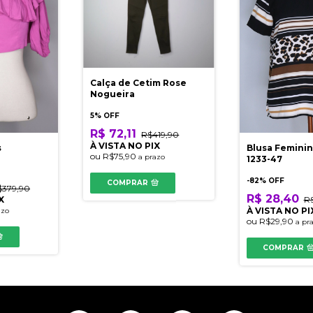
Calça de Cetim Rose
Nogueira
5% OFF
R$ 72,11
R$419,90
À VISTA NO PIX
Blusa Feminin
s
ou
R$75,90
a prazo
1233-47
-
82
% OFF
COMPRAR
$379,90
R$ 28,40
R$
X
À VISTA NO PI
azo
ou
R$29,90
a pr
COMPRAR