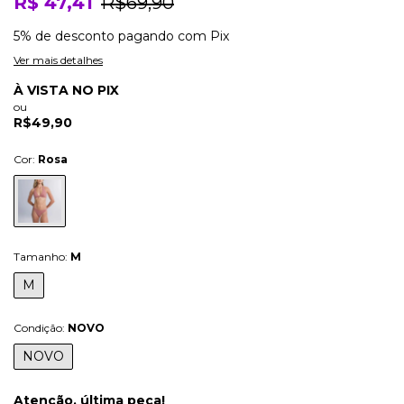
R$ 47,41
R$69,90
5% de desconto
pagando com Pix
Ver mais detalhes
À VISTA NO PIX
ou
R$49,90
Cor:
Rosa
Tamanho:
M
M
Condição:
NOVO
NOVO
Atenção, última peça!