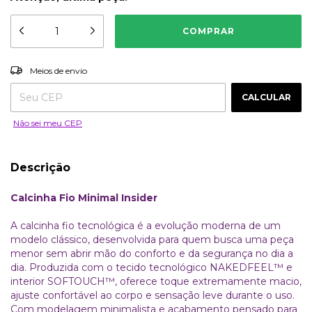
ALTERAR CEP
Entregas para o CEP:
Meios de envio
CALCULAR
Não sei meu CEP
Descrição
Calcinha Fio Minimal Insider
A calcinha fio tecnológica é a evolução moderna de um
modelo clássico, desenvolvida para quem busca uma peça
menor sem abrir mão do conforto e da segurança no dia a
dia. Produzida com o tecido tecnológico NAKEDFEEL™️ e
interior SOFTOUCH™️, oferece toque extremamente macio,
ajuste confortável ao corpo e sensação leve durante o uso.
Com modelagem minimalista e acabamento pensado para