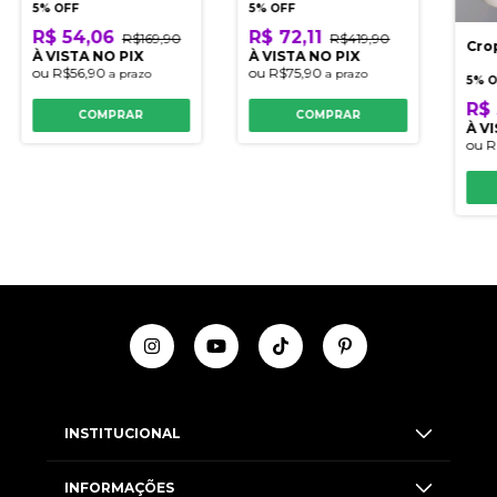
5% OFF
5% OFF
R$ 54,06
R$ 72,11
R$169,90
R$419,90
Cro
À VISTA NO PIX
À VISTA NO PIX
ou
R$56,90
ou
R$75,90
a prazo
a prazo
5% 
R$ 
COMPRAR
COMPRAR
À V
ou
R
INSTITUCIONAL
INFORMAÇÕES