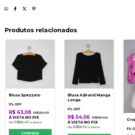
Produtos relacionados
Blusa Spezzato
Blusa A.Brand Manga
Longa
5% OFF
5% OFF
R$ 63,08
R$129,90
R$ 54,06
À VISTA NO PIX
R$169,90
Cro
ou
R$66,40
À VISTA NO PIX
a prazo
ou
R$56,90
a prazo
5% 
COMPRAR