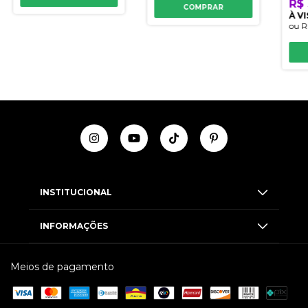
R$ 
COMPRAR
À V
ou
R
INSTITUCIONAL
INFORMAÇÕES
Meios de pagamento