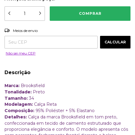
ALTERAR CEP
Entregas para o CEP:
Meios de envio
CALCULAR
Não sei meu CEP
Descrição
Marca:
Brooksfield
Tonalidade:
Preto
Tamanho:
34
Modelagem:
Calça Reta
Composição:
95% Poliéster + 5% Elastano
Detalhes:
Calça da marca Brooksfield em tom preto,
confeccionada em tecido de caimento estruturado que
proporciona elegância e conforto. O modelo apresenta cós