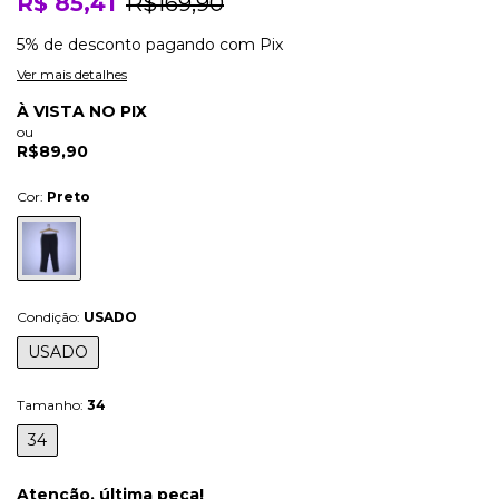
R$ 85,41
R$169,90
5% de desconto
pagando com Pix
Ver mais detalhes
À VISTA NO PIX
ou
R$89,90
Cor:
Preto
Condição:
USADO
USADO
Tamanho:
34
34
Atenção, última peça!