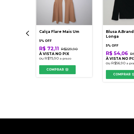
Blanc
Calça Flare Mais Um
Blusa A.Bran
Longa
5% OFF
5% OFF
R$ 72,11
R$229,90
R$ 54,06
199,90
À VISTA NO PIX
R
ou
R$75,90
IX
À VISTA NO PI
a prazo
ou
R$56,90
razo
a pr
COMPRAR
COMPRAR