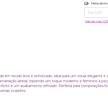
Entregas para o
Meios de en
Não sei meu CE
a em tecido leve e sofisticado, ideal para um visual elegante e v
 amarração lateral, trazendo um toque moderno e feminino à pe
onforto e um acabamento refinado. Perfeita para composições f
versas ocasiões.