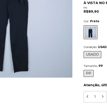
À VISTA NO 
ou
R$89,90
Cor:
Preto
Condição:
USA
USADO
Tamanho:
PP
PP
Atenção, últ