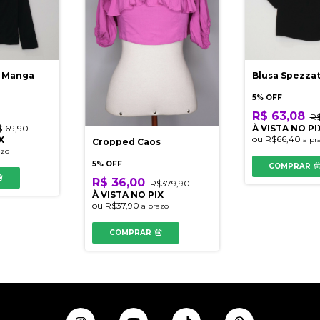
d Manga
Blusa Spezza
5% OFF
R$ 63,08
R$
$169,90
À VISTA NO PI
ou
R$66,40
X
a pr
Cropped Caos
azo
5% OFF
COMPRAR
R$ 36,00
R$379,90
À VISTA NO PIX
ou
R$37,90
a prazo
COMPRAR