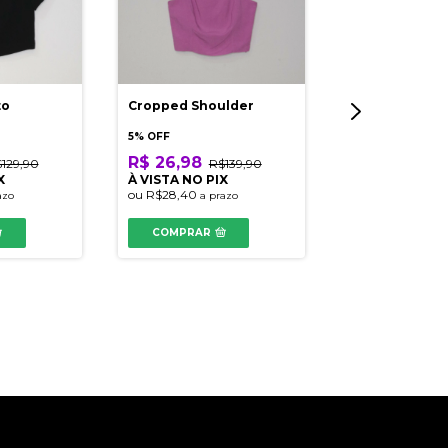
to
Cropped Shoulder
5% OFF
R$ 26,98
129,90
R$139,90
X
À VISTA NO PIX
ou
R$28,40
azo
a prazo
Blusa Feminin
1233-47
COMPRAR
-
82
% OFF
R$ 28,40
R$
À VISTA NO PI
ou
R$29,90
a pr
COMPRAR