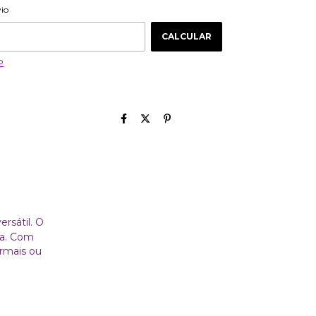
ALTERAR CEP
 CEP:
vio
CALCULAR
P
ersátil. O
ça. Com
ormais ou