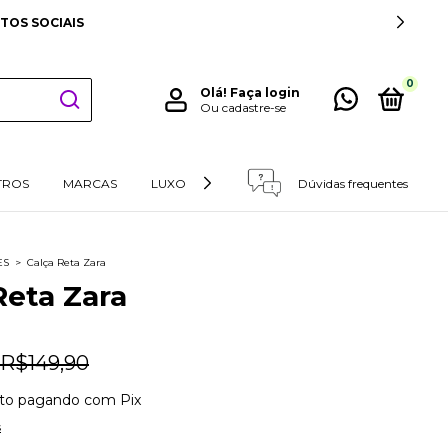
TOS SOCIAIS
0
Olá!
Faça login
Ou cadastre-se
TROS
MARCAS
LUXO
RETIRADAS E DEVOLUÇÕES
Dúvidas frequentes
ES
>
Calça Reta Zara
Reta Zara
R$149,90
to
pagando com Pix
s