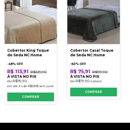
Cobertor King Toque
Cobertor Casal Toque
de Seda NC Home
de Seda NC Home
-
48
% OFF
-
60
% OFF
R$ 113,91
R$ 75,91
R$229,90
R$199,90
À VISTA NO PIX
À VISTA NO PIX
ou
R$119,90
ou
R$79,90
a prazo
em até
2
x
de
R$59,95
sem juros
COMPRAR
COMPRAR