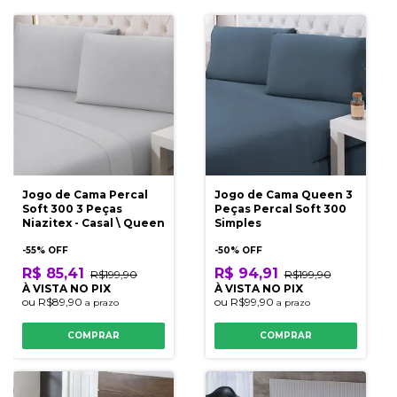
Jogo de Cama Percal
Jogo de Cama Queen 3
Soft 300 3 Peças
Peças Percal Soft 300
Niazitex - Casal \ Queen
Simples
-
55
% OFF
-
50
% OFF
R$ 85,41
R$ 94,91
R$199,90
R$199,90
À VISTA NO PIX
À VISTA NO PIX
ou
R$89,90
ou
R$99,90
a prazo
a prazo
COMPRAR
COMPRAR