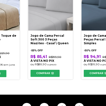
g Toque de
Jogo de Cama Percal
Jogo de Cama
e
Soft 300 3 Peças
Peças Percal 
Niazitex - Casal \ Queen
Simples
-
55
% OFF
-
50
% OFF
229,90
R$ 85,41
R$ 94,91
X
R$199,90
R$
À VISTA NO PIX
À VISTA NO PI
ou
R$89,90
ou
R$99,90
a prazo
a pr
,95
sem juros
COMPRAR
COMPRAR