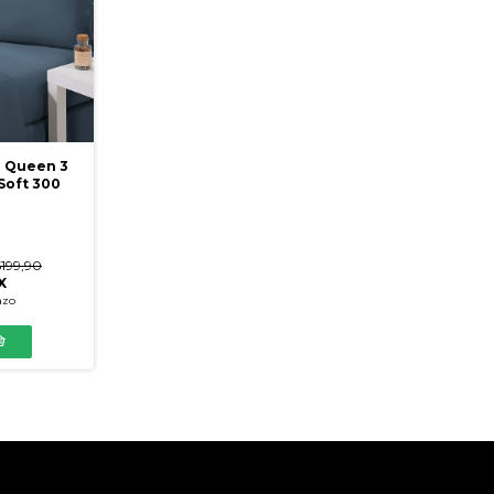
 Queen 3
Soft 300
199,90
X
azo