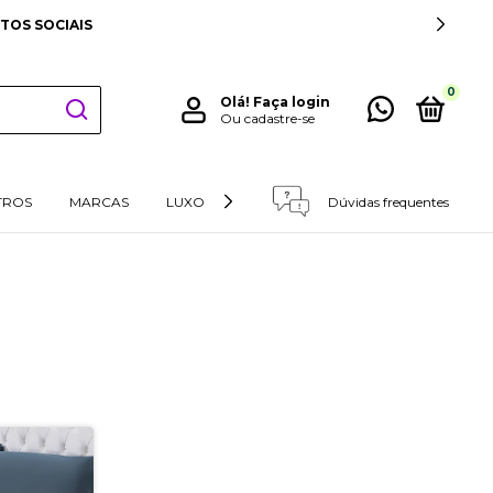
TOS SOCIAIS
0
Olá!
Faça login
Ou cadastre-se
TROS
MARCAS
LUXO
RETIRADAS E DEVOLUÇÕES
Dúvidas frequentes