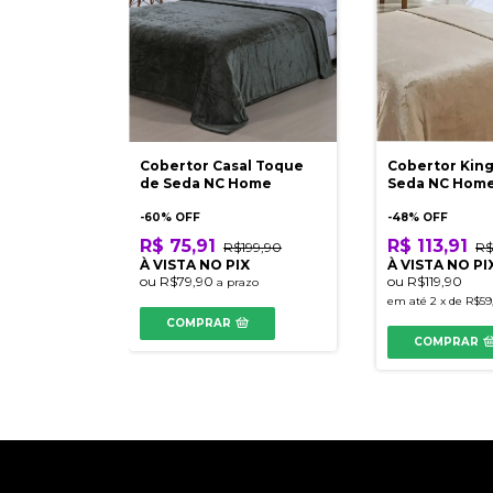
Cobertor Casal Toque
Cobertor Kin
de Seda NC Home
Seda NC Hom
-
60
% OFF
-
48
% OFF
R$ 75,91
R$ 113,91
R$199,90
R$
À VISTA NO PIX
À VISTA NO PI
ou
R$79,90
ou
R$119,90
a prazo
em até
2
x
de
R$59
COMPRAR
COMPRAR