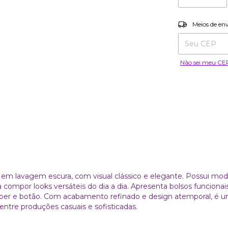
Entregas para o
Meios de en
Não sei meu CE
c em lavagem escura, com visual clássico e elegante. Possui mo
 compor looks versáteis do dia a dia. Apresenta bolsos funcionais
 zíper e botão. Com acabamento refinado e design atemporal, é 
 entre produções casuais e sofisticadas.