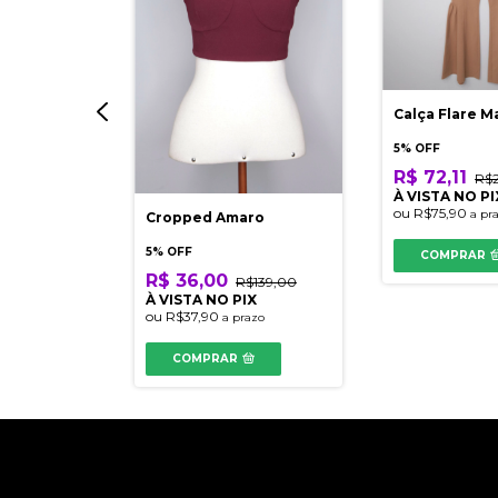
Calça Flare M
5% OFF
R$ 72,11
R$
À VISTA NO PI
ou
R$75,90
a pr
Cropped Amaro
s
5% OFF
COMPRAR
R$ 36,00
R$139,00
$379,90
À VISTA NO PIX
IX
ou
R$37,90
a prazo
azo
COMPRAR