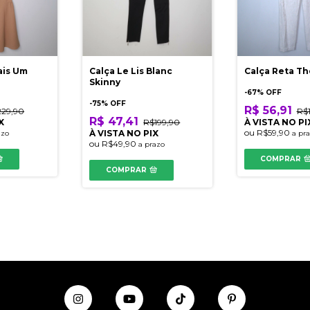
ais Um
Calça Le Lis Blanc
Calça Reta Th
Skinny
-
67
% OFF
-
75
% OFF
R$ 56,91
229,90
R$
R$ 47,41
X
R$199,90
À VISTA NO PI
ou
R$59,90
À VISTA NO PIX
azo
a pr
ou
R$49,90
a prazo
COMPRAR
COMPRAR