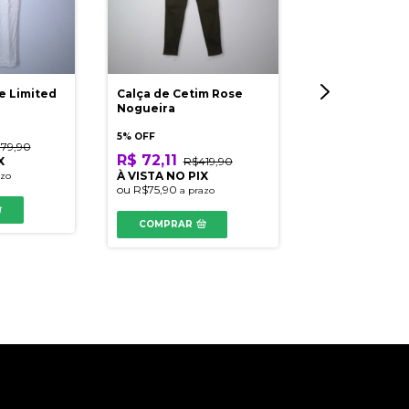
e Limited
Calça de Cetim Rose
Cropped Shou
Nogueira
5% OFF
5% OFF
179,90
R$ 26,98
R$
R$ 72,11
X
R$419,90
À VISTA NO PI
À VISTA NO PIX
azo
ou
R$28,40
a pr
ou
R$75,90
a prazo
COMPRAR
COMPRAR