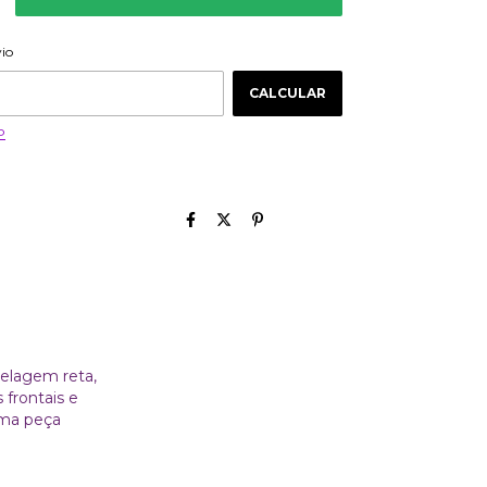
ALTERAR CEP
 CEP:
vio
CALCULAR
P
delagem reta,
 frontais e
uma peça