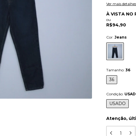
Ver mais detalhe
À VISTA NO 
ou
R$94,90
Cor:
Jeans
Tamanho:
36
36
Condição:
USA
USADO
Atenção, últ