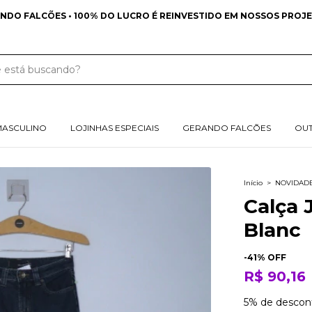
NDO FALCÕES • 100% DO LUCRO É REINVESTIDO EM NOSSOS PROJE
MASCULINO
LOJINHAS ESPECIAIS
GERANDO FALCÕES
OU
Início
>
NOVIDAD
Calça 
Blanc
-
41
% OFF
R$ 90,16
5% de descon