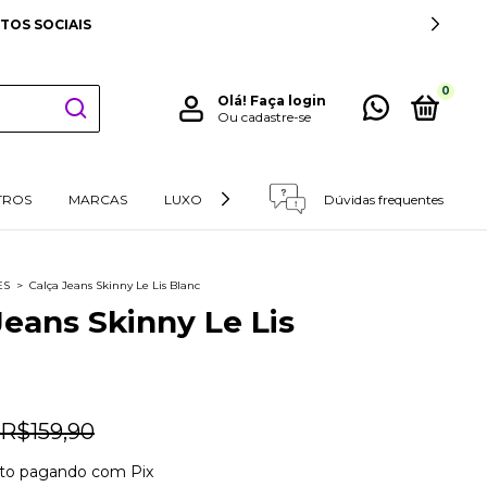
TOS SOCIAIS
0
Olá!
Faça login
Ou cadastre-se
TROS
MARCAS
LUXO
RETIRADAS E DEVOLUÇÕES
Dúvidas frequentes
ES
>
Calça Jeans Skinny Le Lis Blanc
Jeans Skinny Le Lis
R$159,90
to
pagando com Pix