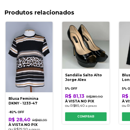
Produtos relacionados
Sandália Salto Alto
Blu
Jorge Alex
Lon
5% OFF
5% 
R$ 81,13
R$ 
R$289,90
Blusa Feminina
À VISTA NO PIX
À V
DKNY - 1233-47
ou
R$85,40
ou
R
a prazo
-
82
% OFF
COMPRAR
R$ 28,40
R$169,99
À VISTA NO PIX
ou
R$29,90
a prazo