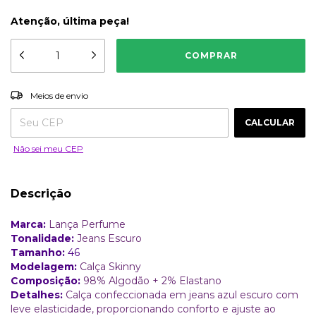
Atenção, última peça!
ALTERAR CEP
Entregas para o CEP:
Meios de envio
CALCULAR
Não sei meu CEP
Descrição
Marca:
Lança Perfume
Tonalidade:
Jeans Escuro
Tamanho:
46
Modelagem:
Calça Skinny
Composição:
98% Algodão + 2% Elastano
Detalhes:
Calça confeccionada em jeans azul escuro com
leve elasticidade, proporcionando conforto e ajuste ao