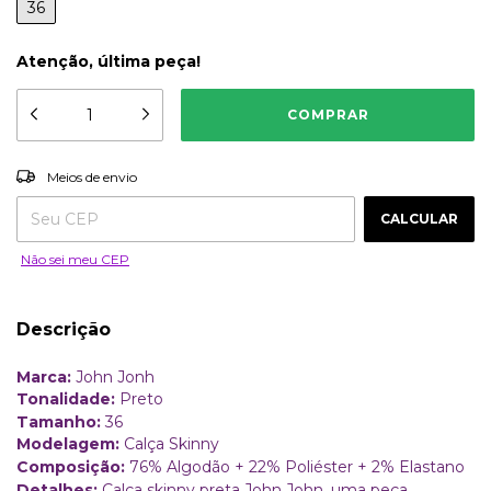
36
Atenção, última peça!
ALTERAR CEP
Entregas para o CEP:
Meios de envio
CALCULAR
Não sei meu CEP
Descrição
Marca:
John Jonh
Tonalidade:
Preto
Tamanho:
36
Modelagem:
Calça Skinny
Composição:
76% Algodão + 22% Poliéster + 2% Elastano
Detalhes:
Calça skinny preta John John, uma peça