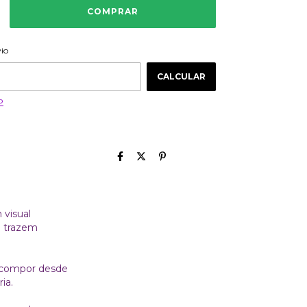
ALTERAR CEP
 CEP:
vio
CALCULAR
P
 visual
e trazem
a compor desde
ia.