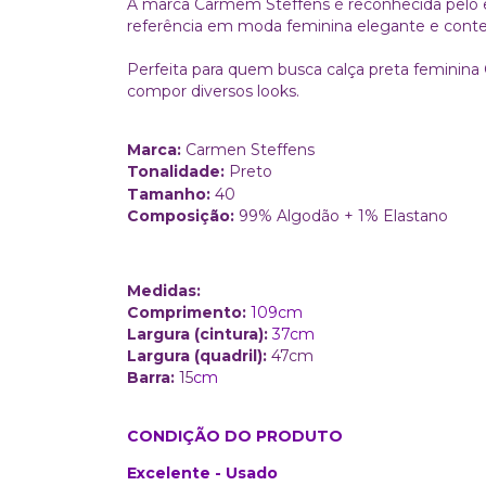
A marca Carmem Steffens é reconhecida pelo e
referência em moda feminina elegante e cont
Perfeita para quem busca calça preta feminina 
compor diversos looks.
Marca:
Carmen Steffens
Tonalidade:
Preto
Tamanho:
40
Composição:
99% Algodão + 1% Elastano
Medidas:
Comprimento:
109cm
Largura (cintura):
37cm
Largura (quadril):
47cm
Barra:
15
cm
CONDIÇÃO DO PRODUTO
Excelente - Usado