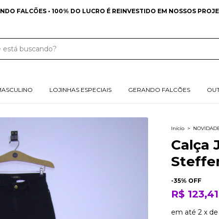
NDO FALCÕES • 100% DO LUCRO É REINVESTIDO EM NOSSOS PROJE
MASCULINO
LOJINHAS ESPECIAIS
GERANDO FALCÕES
OU
Início
>
NOVIDAD
Calça 
Steffe
-
35
% OFF
R$ 123,41
em até
2
x
d