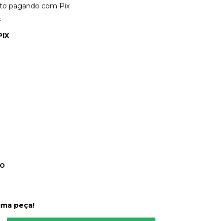
to
pagando com Pix
s
PIX
DO
ima peça!