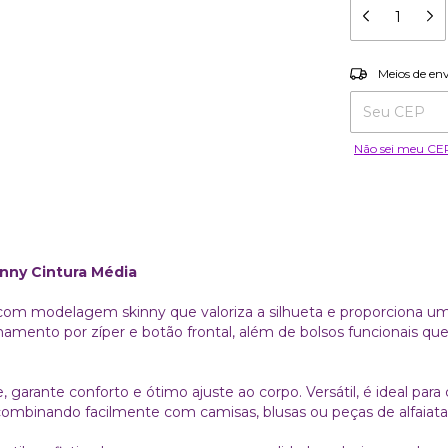
Entregas para o
Meios de en
Não sei meu CE
nny Cintura Média
com modelagem skinny que valoriza a silhueta e proporciona um
amento por zíper e botão frontal, além de bolsos funcionais qu
 garante conforto e ótimo ajuste ao corpo. Versátil, é ideal par
 combinando facilmente com camisas, blusas ou peças de alfaiatar