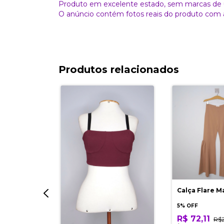
Produto em excelente estado, sem marcas de 
O anúncio contém fotos reais do produto com 
Produtos relacionados
to
Calça Flare M
5% OFF
R$ 72,11
$129,90
R$