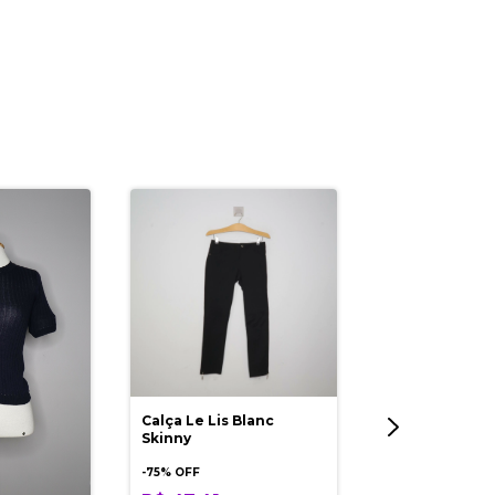
Calça Le Lis Blanc
Cropped Shou
Skinny
5% OFF
-
75
% OFF
R$ 26,98