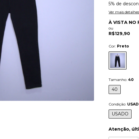
5% de descon
Ver mais detalhe
À VISTA NO 
ou
R$129,90
Cor:
Preto
Tamanho:
40
40
Condição:
USA
USADO
Atenção, últ