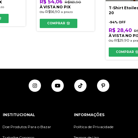
R$ 54,06
X
R$169,90
À VISTA NO PIX
azo
T-Shirt Etoiles
ou
R$56,90
a prazo
20
-
94
% OFF
COMPRAR
R$ 28,40
R
À VISTA NO PI
ou
R$29,90
a pr
COMPRAR
INSTITUCIONAL
INFORMAÇÕES
Doe Produtos Para o Bazar
Política de Privacidade
Trabalhe Conosco
Termos de Uso