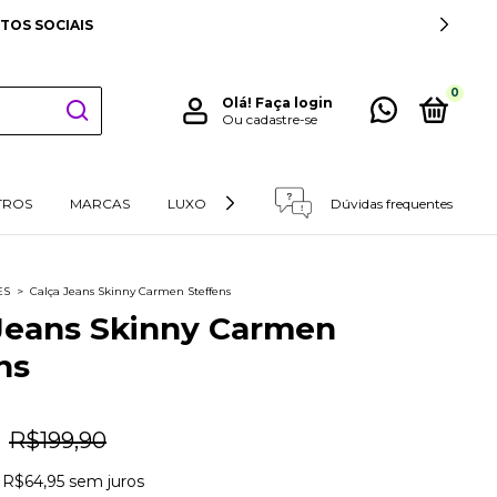
TOS SOCIAIS
0
Olá!
Faça login
Ou cadastre-se
TROS
MARCAS
LUXO
RETIRADAS E DEVOLUÇÕES
Dúvidas frequentes
ES
>
Calça Jeans Skinny Carmen Steffens
Jeans Skinny Carmen
ns
R$199,90
e
R$64,95
sem juros