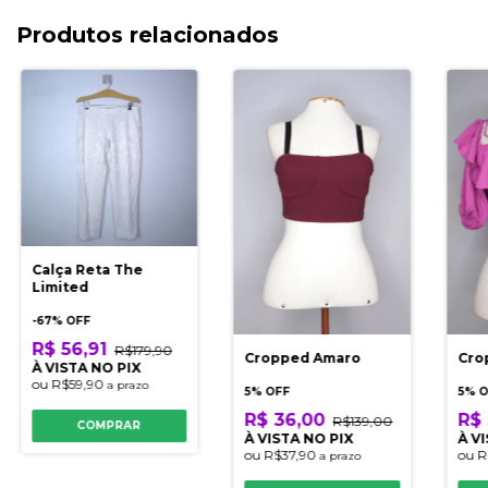
Produtos relacionados
Calça Reta The
Limited
-
67
% OFF
R$ 56,91
R$179,90
Cropped Amaro
Cro
À VISTA NO PIX
ou
R$59,90
a prazo
5% OFF
5% 
R$ 36,00
R$ 
R$139,00
COMPRAR
À VISTA NO PIX
À V
ou
R$37,90
ou
R
a prazo