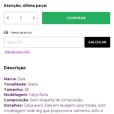
Atenção, última peça!
ALTERAR CEP
Entregas para o CEP:
Meios de envio
CALCULAR
Não sei meu CEP
Descrição
Marca:
Zara
Tonalidade:
Jeans
Tamanho:
38
Modelagem:
Calça Reta
Composição:
Sem etiqueta de composição
Detalhes:
Calça jeans Zara em lavagem azul média, com
modelagem wide leg que proporciona caimento solto e