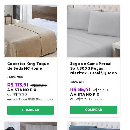
Cobertor King Toque
Jogo de Cama Percal
de Seda NC Home
Soft 300 3 Peças
Niazitex - Casal \ Queen
-
48
% OFF
-
55
% OFF
R$ 113,91
R$229,90
R$ 85,41
À VISTA NO PIX
R$199,90
ou
R$119,90
À VISTA NO PIX
ou
R$89,90
a prazo
em até
2
x
de
R$59,95
sem juros
COMPRAR
COMPRAR