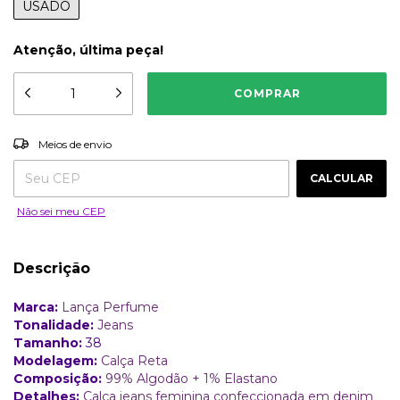
USADO
Atenção, última peça!
ALTERAR CEP
Entregas para o CEP:
Meios de envio
CALCULAR
Não sei meu CEP
Descrição
Marca:
Lança Perfume
Tonalidade:
Jeans
Tamanho:
38
Modelagem:
Calça Reta
Composição:
99% Algodão + 1% Elastano
Detalhes:
Calça jeans feminina confeccionada em denim