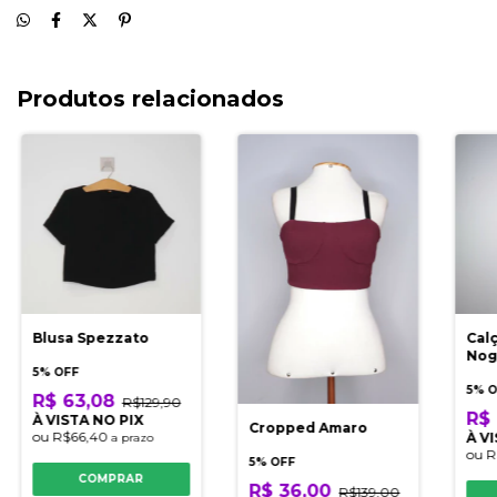
Produtos relacionados
Blusa Spezzato
Cal
Nog
5% OFF
5% 
R$ 63,08
R$129,90
R$ 
À VISTA NO PIX
Cropped Amaro
ou
R$66,40
À V
a prazo
ou
R
5% OFF
COMPRAR
R$ 36,00
R$139,00