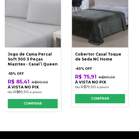
Jogo de Cama Percal
Cobertor Casal Toque
Soft 300 3 Peças
de Seda NC Home
Niazitex - Casal \ Queen
-
60
% OFF
-
55
% OFF
R$ 75,91
R$199,90
R$ 85,41
R$199,90
À VISTA NO PIX
ou
R$79,90
À VISTA NO PIX
a prazo
ou
R$89,90
a prazo
COMPRAR
COMPRAR