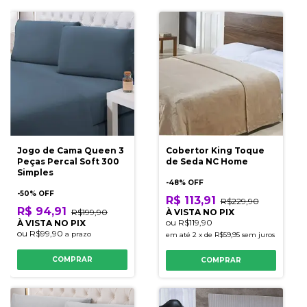
Jogo de Cama Queen 3
Cobertor King Toque
Peças Percal Soft 300
de Seda NC Home
Simples
-
48
% OFF
-
50
% OFF
R$ 113,91
R$229,90
R$ 94,91
R$199,90
À VISTA NO PIX
ou
R$119,90
À VISTA NO PIX
ou
R$99,90
a prazo
em até
2
x
de
R$59,95
sem juros
COMPRAR
COMPRAR