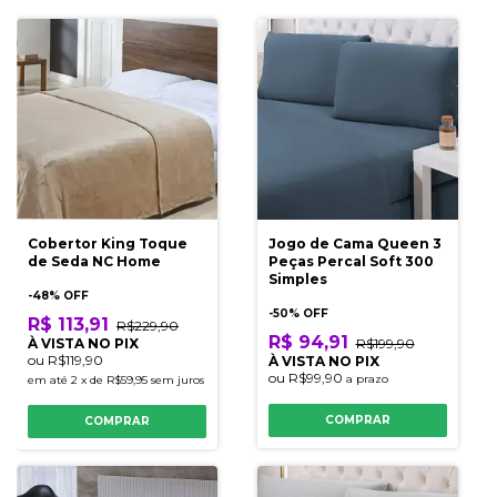
Cobertor King Toque
Jogo de Cama Queen 3
de Seda NC Home
Peças Percal Soft 300
Simples
-
48
% OFF
-
50
% OFF
R$ 113,91
R$229,90
R$ 94,91
À VISTA NO PIX
R$199,90
ou
R$119,90
À VISTA NO PIX
ou
R$99,90
a prazo
em até
2
x
de
R$59,95
sem juros
COMPRAR
COMPRAR