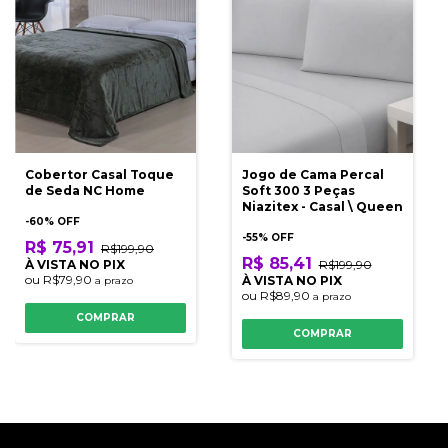
Cobertor Casal Toque
Jogo de Cama Percal
de Seda NC Home
Soft 300 3 Peças
Niazitex - Casal \ Queen
-
60
% OFF
-
55
% OFF
R$ 75,91
R$199,90
R$ 85,41
À VISTA NO PIX
R$199,90
ou
R$79,90
À VISTA NO PIX
a prazo
ou
R$89,90
a prazo
COMPRAR
COMPRAR