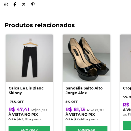
Produtos relacionados
Calça Le Lis Blanc
Sandália Salto Alto
Cro
Skinny
Jorge Alex
5% 
-
75
% OFF
5% OFF
R$ 
R$ 47,41
R$ 81,13
R$199,90
R$289,90
À V
ou
R
À VISTA NO PIX
À VISTA NO PIX
ou
R$49,90
ou
R$85,40
a prazo
a prazo
COMPRAR
COMPRAR