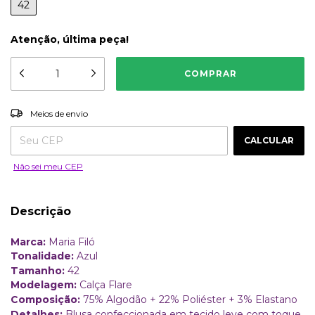
42
Atenção, última peça!
ALTERAR CEP
Entregas para o CEP:
Meios de envio
CALCULAR
Não sei meu CEP
Descrição
Marca:
Maria Filó
Tonalidade:
Azul
Tamanho:
42
Modelagem:
Calça Flare
Composição:
75% Algodão + 22% Poliéster + 3% Elastano
Detalhes:
Blusa confeccionada em tecido leve com toque