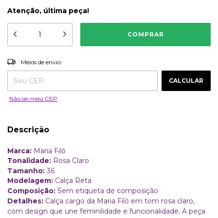
Atenção, última peça!
ALTERAR CEP
Entregas para o CEP:
Meios de envio
CALCULAR
Não sei meu CEP
Descrição
Marca:
Maria Filó
Tonalidade:
Rosa Claro
Tamanho:
36
Modelagem:
Calça Reta
Composição:
Sem etiqueta de composição
Detalhes:
Calça cargo da Maria Filó em tom rosa claro,
com design que une feminilidade e funcionalidade. A peça