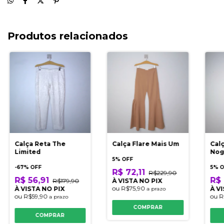
Produtos relacionados
Calça Reta The
Calça Flare Mais Um
Cal
Limited
Nog
5% OFF
-
67
% OFF
5% 
R$ 72,11
R$229,90
R$ 56,91
R$ 
R$179,90
À VISTA NO PIX
ou
R$75,90
À VISTA NO PIX
À V
a prazo
ou
R$59,90
ou
R
a prazo
COMPRAR
COMPRAR