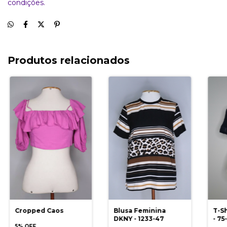
condições.
Produtos relacionados
Blusa Feminina
T-Sh
Cropped Caos
DKNY - 1233-47
- 75
5% OFF