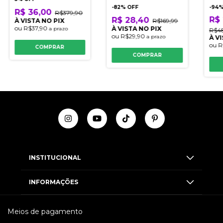
-
82
% OFF
-
94
%
R$ 36,00
R$379,90
R$
R$ 28,40
R$169,99
À VISTA NO PIX
ou
R$37,90
À VISTA NO PIX
a prazo
R$4
ou
R$29,90
a prazo
À V
ou
R
COMPRAR
COMPRAR
INSTITUCIONAL
INFORMAÇÕES
Meios de pagamento