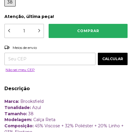
38
Atenção, última peça!
ALTERAR CEP
Entregas para o CEP:
Meios de envio
CALCULAR
Não sei meu CEP
Descrição
Marca:
Brooksfield
Tonalidade:
Azul
Tamanho:
38
Modelagem:
Calça Reta
Composição:
45% Viscose + 32% Poliéster + 20% Linho +
03% Elastano