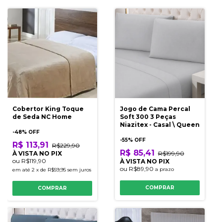
Cobertor King Toque
Jogo de Cama Percal
de Seda NC Home
Soft 300 3 Peças
Niazitex - Casal \ Queen
-
48
% OFF
-
55
% OFF
R$ 113,91
R$229,90
R$ 85,41
À VISTA NO PIX
R$199,90
ou
R$119,90
À VISTA NO PIX
ou
R$89,90
a prazo
em até
2
x
de
R$59,95
sem juros
COMPRAR
COMPRAR