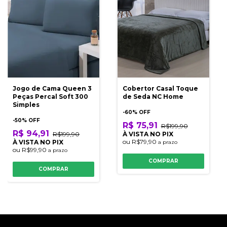
Jogo de Cama Queen 3
Cobertor Casal Toque
Peças Percal Soft 300
de Seda NC Home
Simples
-
60
% OFF
-
50
% OFF
R$ 75,91
R$199,90
R$ 94,91
R$199,90
À VISTA NO PIX
ou
R$79,90
À VISTA NO PIX
a prazo
ou
R$99,90
a prazo
COMPRAR
COMPRAR