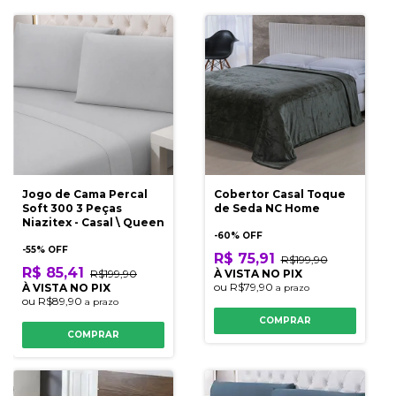
Jogo de Cama Percal
Cobertor Casal Toque
Soft 300 3 Peças
de Seda NC Home
Niazitex - Casal \ Queen
-
60
% OFF
-
55
% OFF
R$ 75,91
R$199,90
R$ 85,41
R$199,90
À VISTA NO PIX
ou
R$79,90
À VISTA NO PIX
a prazo
ou
R$89,90
a prazo
COMPRAR
COMPRAR