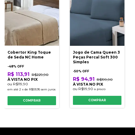
Cobertor King Toque
Jogo de Cama Queen 3
de Seda NC Home
Peças Percal Soft 300
Simples
-
48
% OFF
-
50
% OFF
R$ 113,91
R$229,90
R$ 94,91
À VISTA NO PIX
R$199,90
ou
R$119,90
À VISTA NO PIX
ou
R$99,90
a prazo
em até
2
x
de
R$59,95
sem juros
COMPRAR
COMPRAR