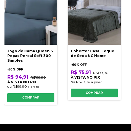
Jogo de Cama Queen 3
Cobertor Casal Toque
Peças Percal Soft 300
de Seda NC Home
Simples
-
60
% OFF
-
50
% OFF
R$ 75,91
R$199,90
R$ 94,91
R$199,90
À VISTA NO PIX
ou
R$79,90
À VISTA NO PIX
a prazo
ou
R$99,90
a prazo
COMPRAR
COMPRAR