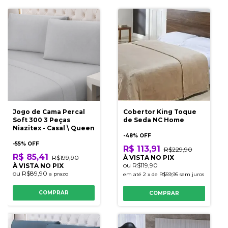
Jogo de Cama Percal
Cobertor King Toque
Soft 300 3 Peças
de Seda NC Home
Niazitex - Casal \ Queen
-
48
% OFF
-
55
% OFF
R$ 113,91
R$229,90
R$ 85,41
R$199,90
À VISTA NO PIX
ou
R$119,90
À VISTA NO PIX
ou
R$89,90
a prazo
em até
2
x
de
R$59,95
sem juros
COMPRAR
COMPRAR