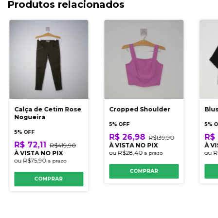
Produtos relacionados
Calça de Cetim Rose
Cropped Shoulder
Blu
Nogueira
5% OFF
5% 
5% OFF
R$ 26,98
R$ 
R$139,90
R$ 72,11
R$419,90
À VISTA NO PIX
À V
ou
R$28,40
ou
R
À VISTA NO PIX
a prazo
ou
R$75,90
a prazo
COMPRAR
COMPRAR