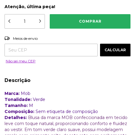
Atenção, última peça!
ALTERAR CEP
Entregas para o CEP:
Meios de envio
CALCULAR
Não sei meu CEP
Descrição
Marca:
Mob
Tonalidade:
Verde
Tamanho:
M
Composição:
Sem etiqueta de composição
Detalhes:
Blusa da marca MOB confeccionada em tecido
leve com toque natural, proporcionando conforto e fluidez
ao vestir. Em tom verde claro suave, possui modelagem