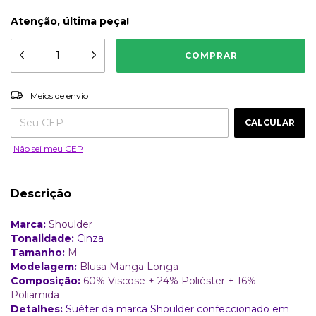
Atenção, última peça!
ALTERAR CEP
Entregas para o CEP:
Meios de envio
CALCULAR
Não sei meu CEP
Descrição
Marca:
Shoulder
Tonalidade:
Cinza
Tamanho:
M
Modelagem:
Blusa Manga Longa
Composição:
60% Viscose + 24% Poliéster + 16%
Poliamida
Detalhes:
Suéter da marca Shoulder confeccionado em