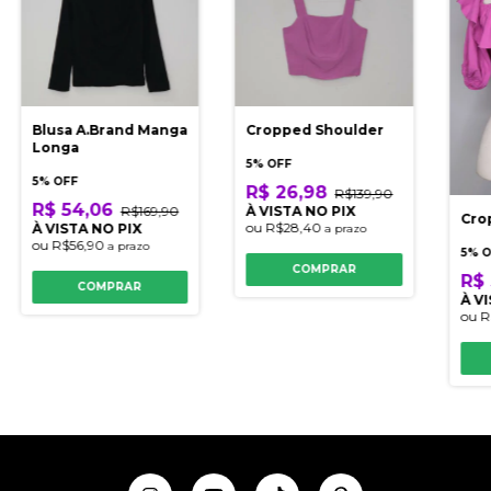
Blusa A.Brand Manga
Cropped Shoulder
Longa
5% OFF
5% OFF
R$ 26,98
R$139,90
R$ 54,06
R$169,90
À VISTA NO PIX
Cro
ou
R$28,40
À VISTA NO PIX
a prazo
ou
R$56,90
a prazo
5% 
COMPRAR
R$ 
COMPRAR
À V
ou
R