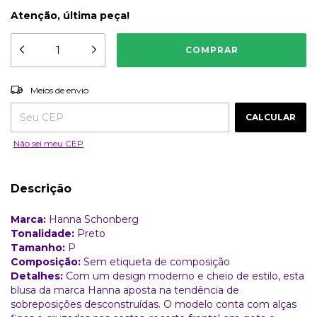
Atenção, última peça!
ALTERAR CEP
Entregas para o CEP:
Meios de envio
CALCULAR
Não sei meu CEP
Descrição
Marca:
Hanna Schonberg
Tonalidade:
Preto
Tamanho:
P
Composição:
Sem etiqueta de composição
Detalhes:
Com um design moderno e cheio de estilo, esta
blusa da marca Hanna aposta na tendência de
sobreposições desconstruídas. O modelo conta com alças