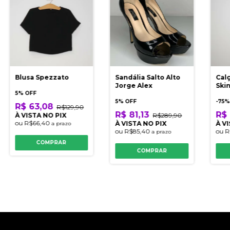
Blusa Spezzato
Sandália Salto Alto
Calç
Jorge Alex
Ski
5% OFF
5% OFF
-
75
%
R$ 63,08
R$129,90
R$ 81,13
R$ 
À VISTA NO PIX
R$289,90
ou
R$66,40
À VISTA NO PIX
À V
a prazo
ou
R$85,40
ou
R
a prazo
COMPRAR
COMPRAR