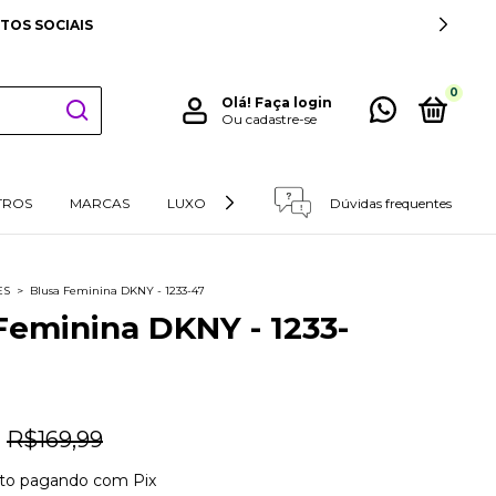
IS PARA SUL E SUDESTE
0
Olá!
Faça login
Ou cadastre-se
TROS
MARCAS
LUXO
RETIRADAS E DEVOLUÇÕES
Dúvidas frequentes
ES
>
Blusa Feminina DKNY - 1233-47
Feminina DKNY - 1233-
R$169,99
to
pagando com Pix