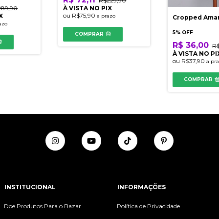
R$229,90
289,90
À VISTA NO PIX
ou
R$75,90
X
a prazo
Cropped Ama
azo
5% OFF
COMPRAR
R$ 36,00
R$
À VISTA NO PI
ou
R$37,90
a pr
COMPRAR
INSTITUCIONAL
INFORMAÇÕES
Doe Produtos Para o Bazar
Política de Privacidade