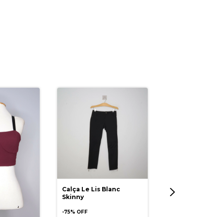
Calça Le Lis Blanc
Blusa A.Bran
Skinny
Longa
-
75
% OFF
5% OFF