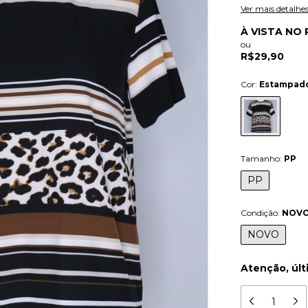
Ver mais detalhe
À VISTA NO 
ou
R$29,90
Cor:
Estampad
Tamanho:
PP
PP
Condição:
NOV
NOVO
Atenção, últ