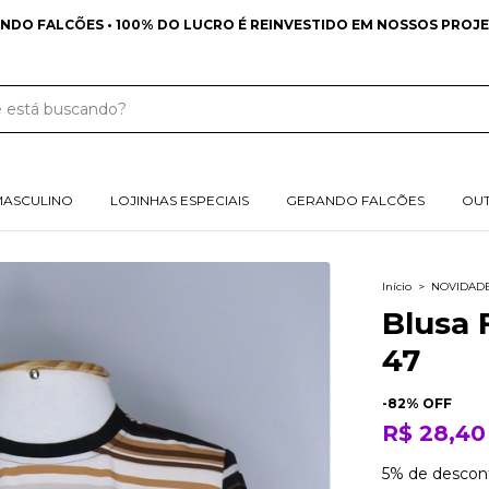
FRETE GRÁTIS NAS COMPRAS ACIMA DE 349 REA
MASCULINO
LOJINHAS ESPECIAIS
GERANDO FALCÕES
OU
Início
>
NOVIDAD
Blusa 
47
-
82
% OFF
R$ 28,40
5% de descon