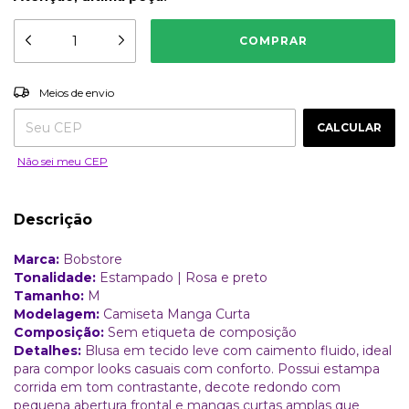
ALTERAR CEP
Entregas para o CEP:
Meios de envio
CALCULAR
Não sei meu CEP
Descrição
Marca:
Bobstore
Tonalidade:
Estampado | Rosa e preto
Tamanho:
M
Modelagem:
Camiseta Manga Curta
Composição:
Sem etiqueta de composição
Detalhes:
Blusa em tecido leve com caimento fluido, ideal
para compor looks casuais com conforto. Possui estampa
corrida em tom contrastante, decote redondo com
pequena abertura frontal e mangas curtas amplas que