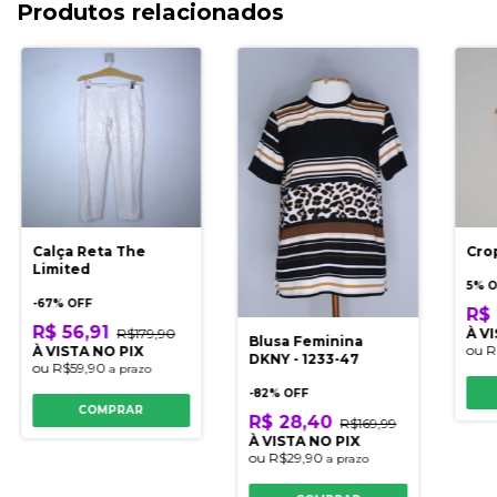
Produtos relacionados
Calça Reta The
Cro
Limited
5% 
-
67
% OFF
R$ 
R$ 56,91
R$179,90
À V
Blusa Feminina
ou
R
À VISTA NO PIX
DKNY - 1233-47
ou
R$59,90
a prazo
-
82
% OFF
COMPRAR
R$ 28,40
R$169,99
À VISTA NO PIX
ou
R$29,90
a prazo