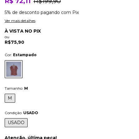
R$ 72,11
R$199,90
5% de desconto
pagando com Pix
Ver mais detalhes
À VISTA NO PIX
ou
R$75,90
Cor:
Estampado
Tamanho:
M
M
Condição:
USADO
USADO
Atenção, última peça!