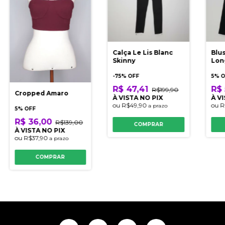
Calça Le Lis Blanc
Blu
Skinny
Lon
-
75
% OFF
5% 
R$ 47,41
R$ 
R$199,90
Cropped Amaro
À VISTA NO PIX
À V
ou
R$49,90
ou
R
a prazo
5% OFF
R$ 36,00
R$139,00
COMPRAR
À VISTA NO PIX
ou
R$37,90
a prazo
COMPRAR