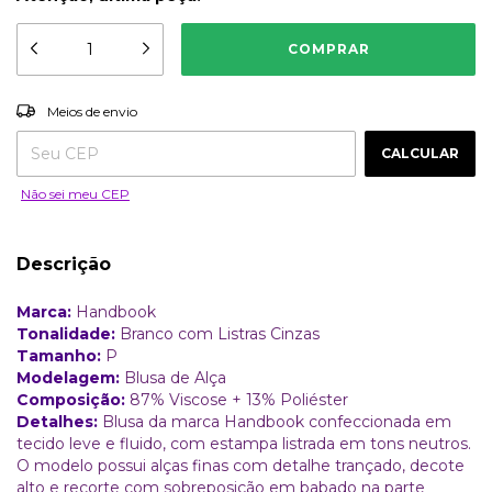
ALTERAR CEP
Entregas para o CEP:
Meios de envio
CALCULAR
Não sei meu CEP
Descrição
Marca:
Handbook
Tonalidade:
Branco com Listras Cinzas
Tamanho:
P
Modelagem:
Blusa de Alça
Composição:
87% Viscose + 13% Poliéster
Detalhes:
Blusa da marca Handbook confeccionada em
tecido leve e fluido, com estampa listrada em tons neutros.
O modelo possui alças finas com detalhe trançado, decote
alto e recorte com sobreposição em babado na parte