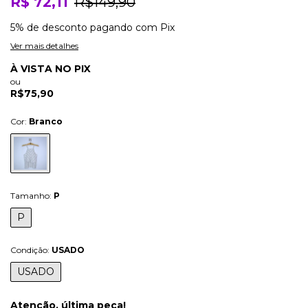
R$ 72,11
R$149,90
5% de desconto
pagando com Pix
Ver mais detalhes
À VISTA NO PIX
ou
R$75,90
Cor:
Branco
Tamanho:
P
P
Condição:
USADO
USADO
Atenção, última peça!