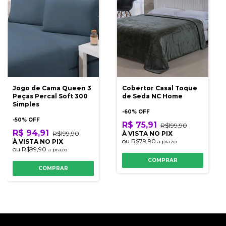
Jogo de Cama Queen 3
Cobertor Casal Toque
Peças Percal Soft 300
de Seda NC Home
Simples
-
60
% OFF
-
50
% OFF
R$ 75,91
R$199,90
R$ 94,91
R$199,90
À VISTA NO PIX
ou
R$79,90
À VISTA NO PIX
a prazo
ou
R$99,90
a prazo
COMPRAR
COMPRAR