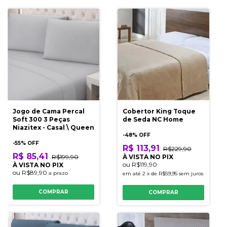
Jogo de Cama Percal
Cobertor King Toque
Soft 300 3 Peças
de Seda NC Home
Niazitex - Casal \ Queen
-
48
% OFF
-
55
% OFF
R$ 113,91
R$229,90
R$ 85,41
R$199,90
À VISTA NO PIX
ou
R$119,90
À VISTA NO PIX
ou
R$89,90
a prazo
em até
2
x
de
R$59,95
sem juros
COMPRAR
COMPRAR