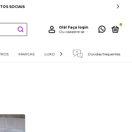
TOS SOCIAIS
0
Olá!
Faça login
Ou cadastre-se
TROS
MARCAS
LUXO
RETIRADAS E DEVOLUÇÕES
Dúvidas frequentes