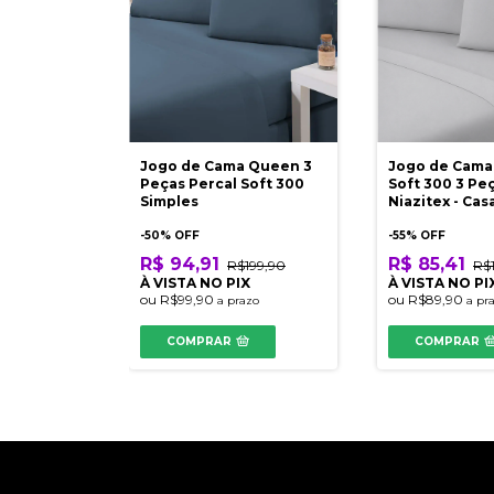
Jogo de Cama Queen 3
Jogo de Cama
Peças Percal Soft 300
Soft 300 3 Pe
Simples
Niazitex - Cas
-
50
% OFF
-
55
% OFF
R$ 94,91
R$ 85,41
R$199,90
R$
À VISTA NO PIX
À VISTA NO PI
ou
R$99,90
ou
R$89,90
a prazo
a pr
COMPRAR
COMPRAR