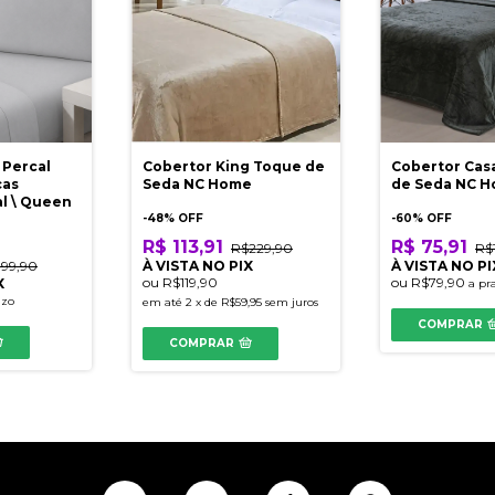
 Percal
Cobertor King Toque de
Cobertor Cas
ças
Seda NC Home
de Seda NC 
al \ Queen
-
48
% OFF
-
60
% OFF
R$ 113,91
R$ 75,91
R$229,90
R$
199,90
À VISTA NO PIX
À VISTA NO PI
ou
R$119,90
ou
R$79,90
X
a pr
azo
em até
2
x
de
R$59,95
sem juros
COMPRAR
COMPRAR