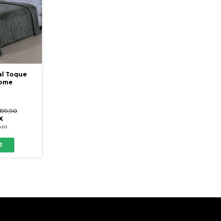
al Toque
Home
199,90
X
azo