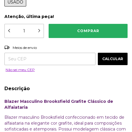
USADO
Atenção, última peça!
ALTERAR CEP
Entregas para o CEP:
Meios de envio
CALCULAR
Não sei meu CEP
Descrição
Blazer Masculino Brooksfield Grafite Clássico de
Alfaiataria
Blazer masculino Brooksfield confeccionado em tecido de
alfaiataria na elegante cor grafite, ideal para composições
sofisticadas e atemporais. Possui modelagem clássica com