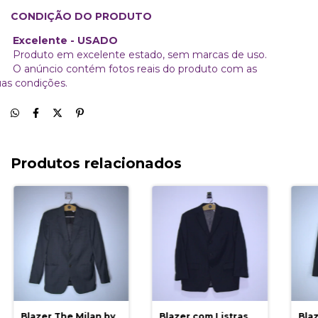
CONDIÇÃO DO PRODUTO
xcelente - USADO
roduto em excelente estado, sem marcas de uso.
 anúncio contém fotos reais do produto com as
uas condições.
Produtos relacionados
Blazer The Milan by
Blazer com Listras
Bla