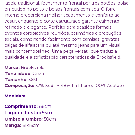
lapela tradicional, fechamento frontal por três botões, bolso
embutido no peito e bolsos frontais com aba. O forro
interno proporciona melhor acabamento e conforto ao
vestir, enquanto o corte estruturado garante caimento
refinado e elegante. Perfeito para ocasiões formais,
eventos corporativos, reuniões, cerimônias e produções
sociais, combinando facilmente com camisas, gravatas,
calças de alfaiataria ou até mesmo jeans para um visual
mais contemporâneo. Uma peça versátil que traduz a
qualidade e a sofisticação características da Brooksfield.
Marca:
Brooksfield
Tonalidade
: Cinza
Tamanho
: 56M
Composição:
52% Seda + 48% Lã I Forro: 100% Acetato
Medidas:
Comprimento:
86cm
Largura (busto):
56cm
Ombro a Ombro:
50cm
Manga:
61x16cm