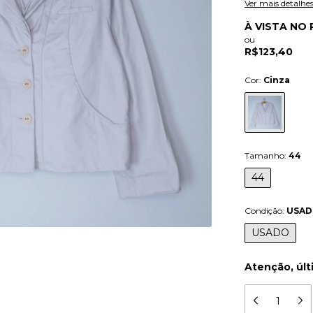
Ver mais detalhe
À VISTA NO 
ou
R$123,40
Cor:
Cinza
Tamanho:
44
44
Condição:
USA
USADO
Atenção, últ