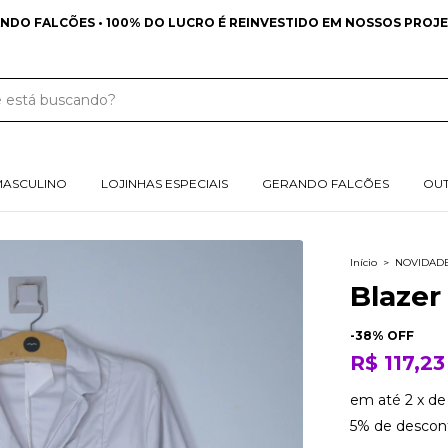
MASCULINO
LOJINHAS ESPECIAIS
GERANDO FALCÕES
OU
Início
>
NOVIDAD
Blazer
-
38
% OFF
R$ 117,23
em até
2
x
d
5% de descon