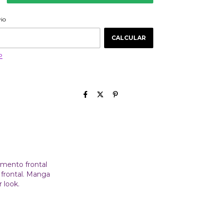
ALTERAR CEP
 CEP:
vio
CALCULAR
P
amento frontal
 frontal. Manga
 look.