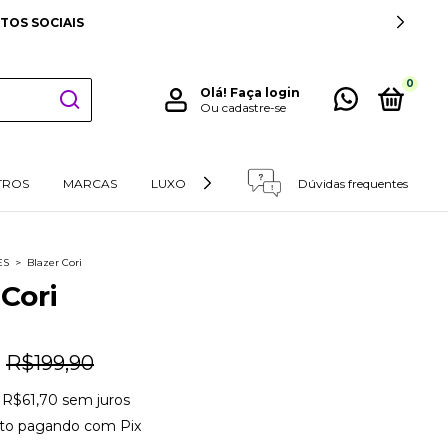
FRETE GRÁTIS NAS COMPRAS 
0
Olá!
Faça login
Ou cadastre-se
TROS
MARCAS
LUXO
RETIRADAS E DEVOLUÇÕES
Dúvidas frequentes
ES
>
Blazer Cori
 Cori
R$199,90
e
R$61,70
sem juros
to
pagando com Pix