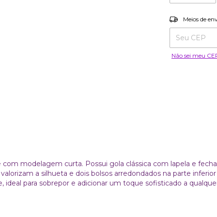
Entregas para o
Meios de en
Não sei meu CE
e com modelagem curta. Possui gola clássica com lapela e fech
valorizam a silhueta e dois bolsos arredondados na parte inferior
 ideal para sobrepor e adicionar um toque sofisticado a qualquer