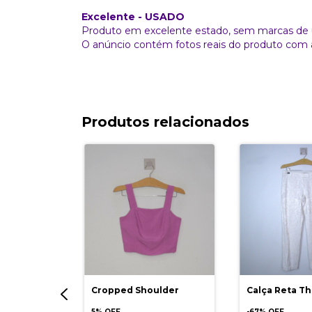
Excelente - USADO
Produto em excelente estado, sem marcas de 
O anúncio contém fotos reais do produto com 
Produtos relacionados
im Rose
Cropped Shoulder
Calça Reta Th
5% OFF
-
67
% OFF