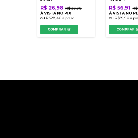
R$ 26,98
R$ 56,91
R$139,90
R$
419,90
À VISTA NO PIX
À VISTA NO PI
ou
R$28,40
ou
R$59,90
IX
a prazo
a pr
azo
COMPRAR
COMPRAR