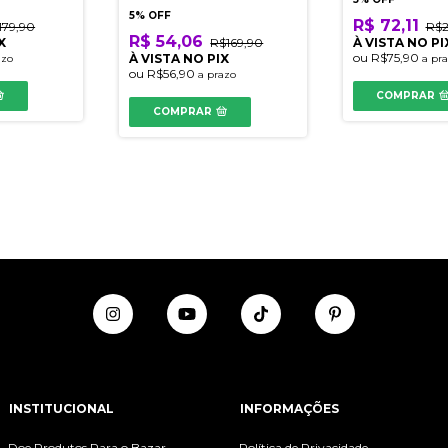
5% OFF
R$ 72,11
179,90
R$2
R$ 54,06
X
R$169,90
À VISTA NO PI
ou
R$75,90
À VISTA NO PIX
azo
a pr
ou
R$56,90
a prazo
COMPRAR
COMPRAR
INSTITUCIONAL
INFORMAÇÕES
Doe Produtos Para o Bazar
Política de Privacidade