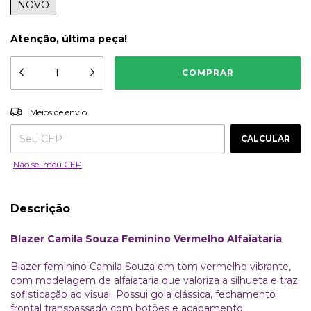
NOVO
Atenção, última peça!
ALTERAR CEP
Entregas para o CEP:
Meios de envio
CALCULAR
Não sei meu CEP
Descrição
Blazer Camila Souza Feminino Vermelho Alfaiataria
Blazer feminino Camila Souza em tom vermelho vibrante,
com modelagem de alfaiataria que valoriza a silhueta e traz
sofisticação ao visual. Possui gola clássica, fechamento
frontal transpassado com botões e acabamento