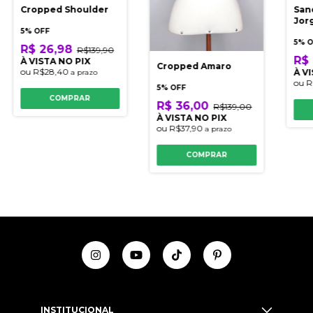
Cropped Shoulder
Sand
Jor
5% OFF
5% 
R$ 26,98
R$139,90
R$ 
À VISTA NO PIX
Cropped Amaro
ou
R$28,40
À V
a prazo
ou
R
5% OFF
COMPRAR
R$ 36,00
R$139,00
À VISTA NO PIX
ou
R$37,90
a prazo
COMPRAR
INSTITUCIONAL