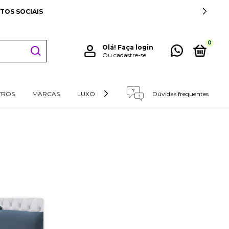
TOS SOCIAIS
0
Olá!
Faça login
Ou cadastre-se
TROS
MARCAS
LUXO
RETIRADAS E DEVOLUÇÕES
Dúvidas frequentes