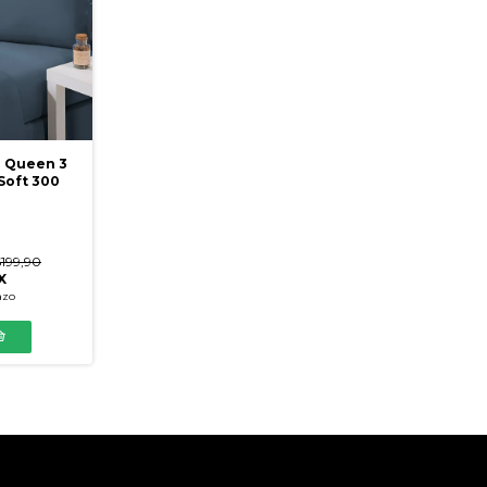
 Queen 3
Soft 300
199,90
X
azo