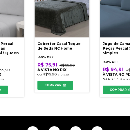
 Percal
Cobertor Casal Toque
Jogo de Cama
ças
de Seda NC Home
Peças Percal 
al \ Queen
Simples
-
60
% OFF
-
50
% OFF
R$ 75,91
R$199,90
R$ 94,91
199,90
À VISTA NO PIX
R$
ou
R$79,90
X
À VISTA NO PI
a prazo
ou
R$99,90
azo
a pr
COMPRAR
COMPRAR