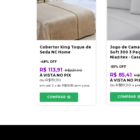
Cobertor King Toque de
Jogo de Cama
Seda NC Home
Soft 300 3 Pe
Niazitex - Cas
-
48
% OFF
-
55
% OFF
R$ 113,91
R$229,90
R$ 85,41
À VISTA NO PIX
R$
ou
R$119,90
À VISTA NO PI
ou
R$89,90
a pr
em até
2
x
de
R$59,95
sem juros
COMPRAR
COMPRAR